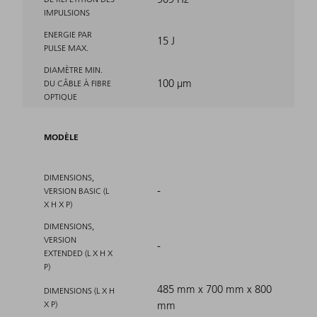
IMPULSIONS
ENERGIE PAR
15 J
PULSE MAX.
DIAMÈTRE MIN.
100 μm
DU CÂBLE À FIBRE
OPTIQUE
MODÈLE
DIMENSIONS,
-
VERSION BASIC (L
X H X P)
DIMENSIONS,
VERSION
-
EXTENDED (L X H X
P)
485 mm x 700 mm x 800
DIMENSIONS (L X H
X P)
mm