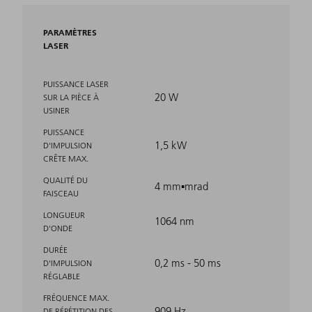
PARAMÈTRES
LASER
PUISSANCE LASER
20 W
SUR LA PIÈCE À
USINER
PUISSANCE
1,5 kW
D'IMPULSION
CRÊTE MAX.
QUALITÉ DU
4 mm▪mrad
FAISCEAU
LONGUEUR
1064 nm
D'ONDE
DURÉE
0,2 ms - 50 ms
D'IMPULSION
RÉGLABLE
FRÉQUENCE MAX.
909 Hz
DE RÉPÉTITION DES