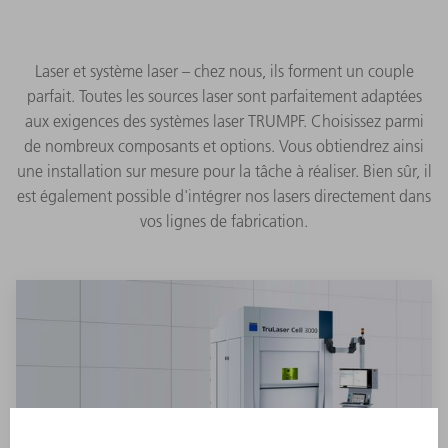
Laser et système laser – chez nous, ils forment un couple
parfait. Toutes les sources laser sont parfaitement adaptées
aux exigences des systèmes laser TRUMPF. Choisissez parmi
de nombreux composants et options. Vous obtiendrez ainsi
une installation sur mesure pour la tâche à réaliser. Bien sûr, il
est également possible d'intégrer nos lasers directement dans
vos lignes de fabrication.