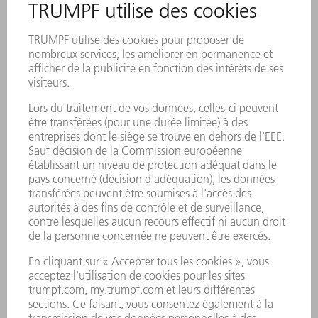
très efficace lors du travail avec tracé ou gabarit. De plus,
son utilisation est judicieuse en cas d'usinage fréquent
de rayons et d'acier inoxydable. Il convient de souligner
le déclencheur à maximum d'intensité électronique
comme autre point positif.
TruTool C 160
séparateur de
copeaux batterie
LiHD 12 V
EPAISSEURS DE