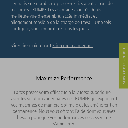
centralisé de nombreux processus liés à votre parc de
machines TRUMPF. Les avantages sont évidents :
meilleure vue d'ensemble, accès immédiat et
allègement sensible de la charge de travail. Une fois
configuré, vous en profitez tous les jours.
S’inscrire maintenant
S’inscrire maintenant
SERVICE ET CONTACT
Maximize Performance
Faites passer votre efficacité à la vitesse supérieure –
avec les solutions adéquates de TRUMPF qui exploitent
vos machines de manière optimale et les améliorent en
permanence. Nous vous offrons l'aide dont vous avez
besoin pour que vos performances ne cessent de
s'améliorer.