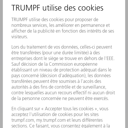
MANIFESTATIONS ET DATES À RETENIR
INSCRIPTION À LA NEWSLETTER
FICHES DE DONNÉES DE SÉCURITÉ
PRODUITS
MACHINES & SYSTÈMES
LASER
ELECTRONIQUE DE PUISSANCE
OUTILS ÉLECTRIQUES
SMART FACTORY
LOGICIEL
SERVICES
APPLICATIONS
SECTEURS D'ACTIVITÉ
ENTREPRISE
CARRIÈRE
OFFRES D'EMPLOI
PROFIL DE L'ENTREPRISE
CONSEIL D'ADMINISTRATION
RAPPORT ANNUEL
PRINCIPES FONDAMENTAUX DE L'ENTREPRISE
CONFORMITÉ
SYSTÈME D'ALERTE