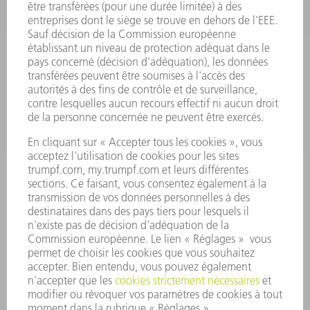
LOGICIEL
SERVICES
APPLICATIONS
SECTEURS D'ACTIVITÉ
ENTREPRISE
CARRIÈRE
OFFRES D'EMPLOI
PROFIL DE L'ENTREPRISE
CONSEIL D'ADMINISTRATION
RAPPORT ANNUEL
PRINCIPES FONDAMENTAUX DE L'ENTREPRISE
CONFORMITÉ
SYSTÈME D'ALERTE
SÉCURITÉ
COMMUNIQUÉS DE PRESSE
MAGAZINE
DURABILITÉ
ENVIRONNEMENT ET CLIMAT
SOCIAL ET SOCIÉTÉ
GESTION D'ENTREPRISE