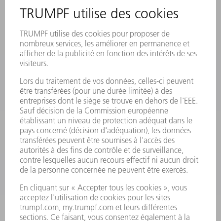
MANIFESTATIONS ET DATES À RETENIR
INSCRIPTION À LA NEWSLETTER
FICHES DE DONNÉES DE SÉCURITÉ
PRODUITS
MACHINES & SYSTÈMES
LASER
ELECTRONIQUE DE PUISSANCE
OUTILS ÉLECTRIQUES
SMART FACTORY
LOGICIEL
SERVICES
APPLICATIONS
SECTEURS D'ACTIVITÉ
ENTREPRISE
CARRIÈRE
OFFRES D'EMPLOI
PROFIL DE L'ENTREPRISE
CONSEIL D'ADMINISTRATION
RAPPORT ANNUEL
PRINCIPES FONDAMENTAUX DE L'ENTREPRISE
CONFORMITÉ
SYSTÈME D'ALERTE