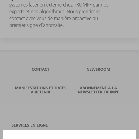
systèmes laser en externe chez TRUMPF par nos
experts et nos algorithmes. Nous prendrons
contact avec vous de manière proactive au
premier signe d'anomalie.
CONTACT
NEWSROOM
MANIFESTATIONS ET DATES
ABONNEMENT À LA
À RETENIR
NEWSLETTER TRUMPF
SERVICES EN LIGNE
CONTACT
SITES