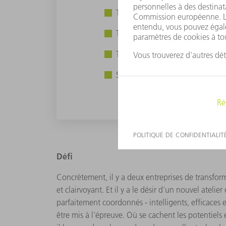
TruBend 5130
TruBend 5170
TruLaser Tube 7000
Smart Factory Consulting
Défi
Concrètement, il y a deux entreprises de transfor
et clairvoyant. Et il y a le désir d'un nouvel atel
parfaitement coordonnés - intelligents, efficaces e
être mis à l'épreuve. Où se cachent les potentiels