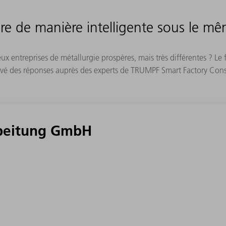
re de manière intelligente sous le mê
 entreprises de métallurgie prospères, mais très différentes ? Le f
rouvé des réponses auprès des experts de TRUMPF Smart Factory Cons
rbeitung GmbH