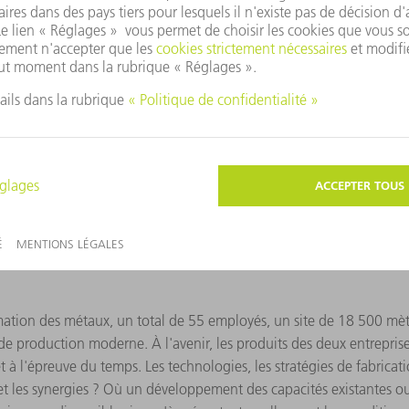
mation des métaux, un total de 55 employés, un site de 18 500 mèt
ier de production moderne. À l'avenir, les produits des deux entrepri
t à l'épreuve du temps. Les technologies, les stratégies de fabricat
 et les synergies ? Où un développement des capacités existantes o