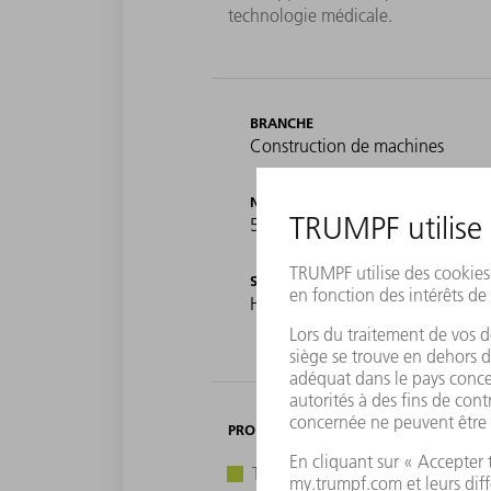
technologie médicale.
BRANCHE
Construction de machines
NOMBRE DE COLLABORATEURS
55
SITE
Hüttenberg/Heuchelheim, Alle
PRODUITS TRUMPF
TruLaser 5030 fiber