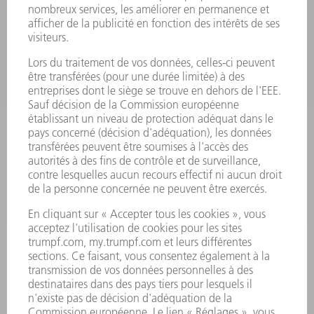
PRODUITS
MACHINES & SYSTÈMES
LASER
ELECTRONIQUE DE PUISSANCE
OUTILS ÉLECTRIQUES
SMART FACTORY
LOGICIEL
SERVICES
APPLICATIONS
SECTEURS D'ACTIVITÉ
ENTREPRISE
CARRIÈRE
OFFRES D'EMPLOI
PROFIL DE L'ENTREPRISE
CONSEIL D'ADMINISTRATION
RAPPORT ANNUEL
PRINCIPES FONDAMENTAUX DE L'ENTREPRISE
CONFORMITÉ
SYSTÈME D'ALERTE
SÉCURITÉ
COMMUNIQUÉS DE PRESSE
MAGAZINE
DURABILITÉ