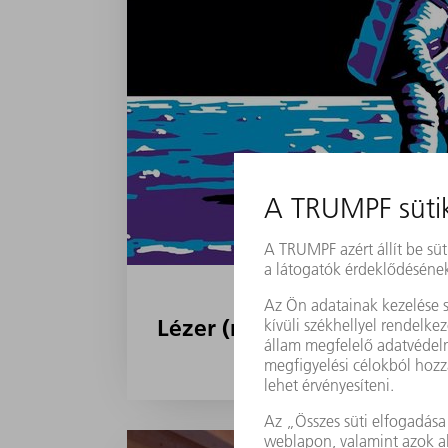
Lézer (minden)hol: 5 TRUM