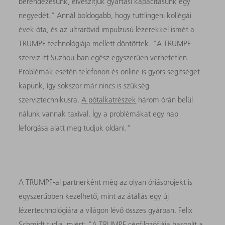
berendezésünk, elveszítjük gyártási kapacitásunk egy
negyedét." Annál boldogabb, hogy tuttlingeni kollégái
évek óta, és az ultrarövid impulzusú lézerekkel ismét a
TRUMPF technológiája mellett döntöttek. "A TRUMPF
szerviz itt Suzhou-ban egész egyszerűen verhetetlen.
Problémák esetén telefonon és online is gyors segítséget
kapunk, így sokszor már nincs is szükség
szerviztechnikusra.
A pótalkatrészek
három órán belül
nálunk vannak taxival. Így a problémákat egy nap
leforgása alatt meg tudjuk oldani."
A TRUMPF-al partnerként még az olyan óriásprojekt is
egyszerűbben kezelhető, mint az átállás egy új
lézertechnológiára a világon lévő összes gyárban. Felix
Schmidt tudja, miért: "A TRUMPF cégfilozófiája hasonlít a