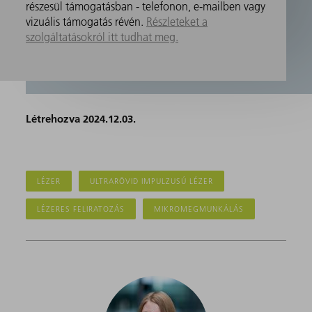
részesül támogatásban - telefonon, e-mailben vagy
vizuális támogatás révén.
Részleteket a
szolgáltatásokról itt tudhat meg.
Létrehozva 2024.12.03.
LÉZER
ULTRARÖVID IMPULZUSÚ LÉZER
LÉZERES FELIRATOZÁS
MIKROMEGMUNKÁLÁS