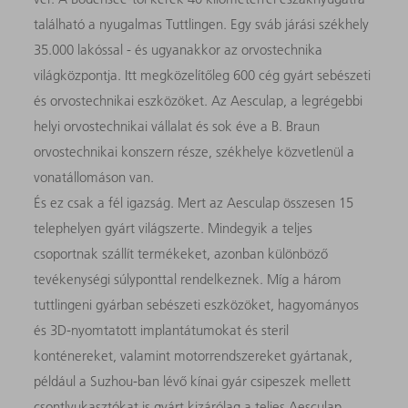
található a nyugalmas Tuttlingen. Egy sváb járási székhely
35.000 lakóssal - és ugyanakkor az orvostechnika
világközpontja. Itt megközelítőleg 600 cég gyárt sebészeti
és orvostechnikai eszközöket. Az Aesculap, a legrégebbi
helyi orvostechnikai vállalat és sok éve a B. Braun
orvostechnikai konszern része, székhelye közvetlenül a
vonatállomáson van.
És ez csak a fél igazság. Mert az Aesculap összesen 15
telephelyen gyárt világszerte. Mindegyik a teljes
csoportnak szállít termékeket, azonban különböző
tevékenységi súlyponttal rendelkeznek. Míg a három
tuttlingeni gyárban sebészeti eszközöket, hagyományos
és 3D-nyomtatott implantátumokat és steril
konténereket, valamint motorrendszereket gyártanak,
például a Suzhou-ban lévő kínai gyár csipeszek mellett
csontlyukasztókat is gyárt kizárólag a teljes Aesculap