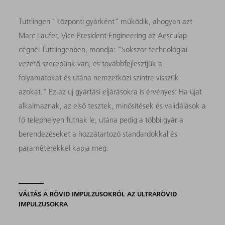
Tuttlingen "központi gyárként" működik, ahogyan azt
Marc Laufer, Vice President Engineering az Aesculap
cégnél Tuttlingenben, mondja: "Sokszor technológiai
vezető szerepünk van, és továbbfejlesztjük a
folyamatokat és utána nemzetközi szintre visszük
azokat." Ez az új gyártási eljárásokra is érvényes: Ha újat
alkalmaznak, az első tesztek, minősítések és validálások a
fő telephelyen futnak le, utána pedig a többi gyár a
berendezéseket a hozzátartozó standardokkal és
paraméterekkel kapja meg.
VÁLTÁS A RÖVID IMPULZUSOKRÓL AZ ULTRARÖVID
IMPULZUSOKRA