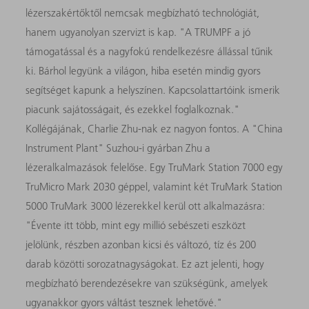
lézerszakértőktől nemcsak megbízható technológiát,
hanem ugyanolyan szervizt is kap. "A TRUMPF a jó
támogatással és a nagyfokú rendelkezésre állással tűnik
ki. Bárhol legyünk a világon, hiba esetén mindig gyors
segítséget kapunk a helyszínen. Kapcsolattartóink ismerik
piacunk sajátosságait, és ezekkel foglalkoznak."
Kollégájának, Charlie Zhu-nak ez nagyon fontos. A "China
Instrument Plant" Suzhou-i gyárban Zhu a
lézeralkalmazások felelőse. Egy TruMark Station 7000 egy
TruMicro Mark 2030 géppel, valamint két TruMark Station
5000 TruMark 3000 lézerekkel kerül ott alkalmazásra:
"Évente itt több, mint egy millió sebészeti eszközt
jelölünk, részben azonban kicsi és változó, tíz és 200
darab közötti sorozatnagyságokat. Ez azt jelenti, hogy
megbízható berendezésekre van szükségünk, amelyek
ugyanakkor gyors váltást tesznek lehetővé."