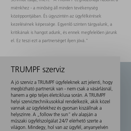
miénkhez - a minőség áll minden tevékenység
középpontjában. És úgyszintén az ügyfélkérések
kezelésének képessége. Egyenlő szinten tárgyalunk, a
kritikának is hangot adunk, és ennek megfelelően járunk
el. Ez teszi ezt a partnerséget ilyen jóvá."
TRUMPF szerviz
A jó szerviz a TRUMPF ügyfeleknek azt jelenti, hogy
megbízható partnerük van - nem csak a vásárlásnál,
hanem a gép teljes életciklusa során. A TRUMPF
helyi szerviztechnikusokkal rendelkezik, akik közel
vannak az ügyfelekhez és gyorsan kiszállnak a
helyszínre. A „follow the sun“ elv alapján a
műszaki ügyfélszolgálat 24/7 elérhető szerte a
világon. Mindegy, hol van az ügyfél, anyanyelvén