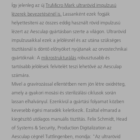
Így jelenleg az új
TruMicro Mark ultrarövid impulzusú
lézerek bevezetésénél is.
Lassanként ezek fogják
helyettesíteni az összes eddig használt rövid impulzusú
lézert az Aesculap gyártásban szerte a világon. Ultrarövid
impulzusaikkal ezek a jelölésnél és az utána szükséges
tisztításnál is döntő előnyöket nyújtanak az orvostechnikai
gyártóknak: A
mikrostrukturálás
robusztusabb és
tartósabb jelölések felvitelét teszi lehetővé az Aesculap
számára.
Mivel a gravírozással ellentétben nem jön létre oxidréteg,
amely a gyakori mosási és sterilizálási ciklusok során
lassan elhalványul. Ezenkívül a gyártási folyamat közben
kevesebb égési maradék keletkezik. Ezáltal elmarad a
kiegészítő utólagos manuális tisztítás. Felix Schmidt, Head
of Systems & Security, Production Digitalization az
Aesculap cégnél Tuttlingenben, mondja: "Az ultrarövid