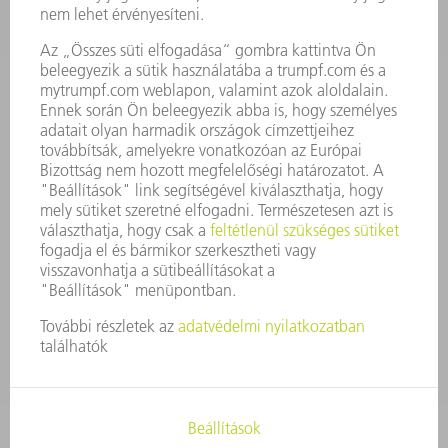
VÁLLALAT PROFIL
ÜGYVEZETÉS
ÜZLETI JELENTÉS
A VÁLLALAT ALAPELVEI
COMPLIANCE
BEJELENTŐ RENDSZER
BIZTONSÁG
SAJTÓKÖZLEMÉNYEK
MAGAZIN
FENNTARTHATÓSÁG
KÖRNYEZET & ÉGHAJLAT
SZOCIÁLIS ÜGYEK & TÁRSADALOM
VÁLLALATIRÁNYÍTÁS
IMPRESSZUM
ADATVÉDELEM
SZERZŐI JOG ÉS MÁRKAJELZÉS