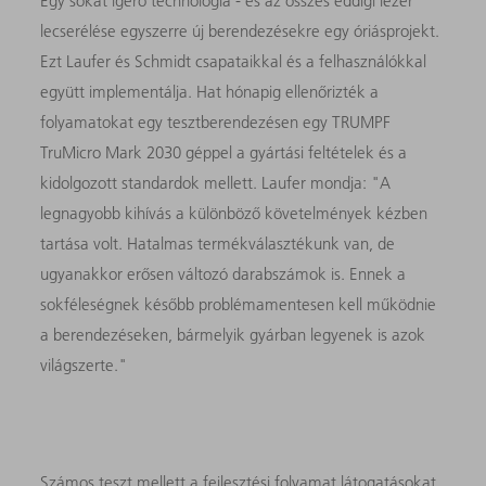
Egy sokat ígérő technológia - és az összes eddigi lézer
lecserélése egyszerre új berendezésekre egy óriásprojekt.
Ezt Laufer és Schmidt csapataikkal és a felhasználókkal
együtt implementálja. Hat hónapig ellenőrizték a
folyamatokat egy tesztberendezésen egy TRUMPF
TruMicro Mark 2030 géppel a gyártási feltételek és a
kidolgozott standardok mellett. Laufer mondja: "A
legnagyobb kihívás a különböző követelmények kézben
tartása volt. Hatalmas termékválasztékunk van, de
ugyanakkor erősen változó darabszámok is. Ennek a
sokféleségnek később problémamentesen kell működnie
a berendezéseken, bármelyik gyárban legyenek is azok
világszerte."
Számos teszt mellett a fejlesztési folyamat látogatásokat