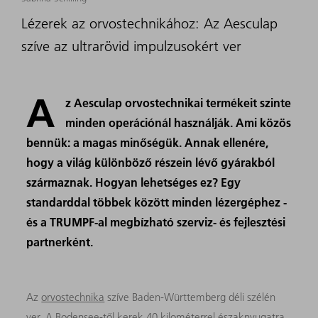
Lézerek az orvostechnikához: Az Aesculap
szíve az ultrarövid impulzusokért ver
A
z Aesculap orvostechnikai termékeit szinte
minden operációnál használják. Ami közös
bennük: a magas minőségük. Annak ellenére,
hogy a világ különböző részein lévő gyárakból
származnak. Hogyan lehetséges ez? Egy
standarddal többek között minden lézergéphez -
és a TRUMPF-al megbízható szerviz- és fejlesztési
partnerként.
Az
orvostechnika
szíve Baden-Württemberg déli szélén
ver. A Bodensee-től kerek 40 kilométerrel északnyugatra