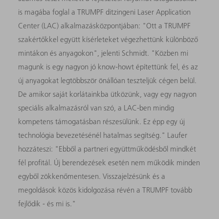
is magába foglal a TRUMPF ditzingeni Laser Application
Center (LAC) alkalmazásközpontjában: "Ott a TRUMPF
szakértőkkel együtt kísérleteket végezhettünk különböző
mintákon és anyagokon", jelenti Schmidt. "Közben mi
magunk is egy nagyon jó know-howt építettünk fel, és az
új anyagokat legtöbbször önállóan teszteljük cégen belül.
De amikor saját korlátainkba ütközünk, vagy egy nagyon
speciális alkalmazásról van szó, a LAC-ben mindig
kompetens támogatásban részesülünk. Ez épp egy új
technológia bevezetésénél hatalmas segítség." Laufer
hozzáteszi: "Ebből a partneri együttműködésből mindkét
fél profitál. Új berendezések esetén nem működik minden
egyből zökkenőmentesen. Visszajelzésünk és a
megoldások közös kidolgozása révén a TRUMPF tovább
fejlődik - és mi is."