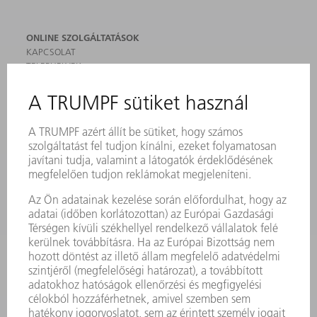
ONLINE SZOLGÁLTATÁSOK
KAPCSOLAT
TELEPHELYEK
RENDEZVÉNYEK ÉS DŐPONTOK
FELIRATKOZÁS HÍRLEVÉLRE
MYTRUMPF
BIZTONSÁGI ADATLAPOK
TERMÉKEK
GÉPEK & RENDSZEREK
LÉZER
TELJESÍTMÉNYELEKTRONIKA
ELEKTROMOS KÉZIGÉPEK
SMART FACTORY
SZOFTVER
SZOLGÁLTATÁSOK
ALKALMAZÁSOK
ÁGAZATOK
A VÁLLALAT
KARRIER
ÁLLÁSAJÁNLATOK