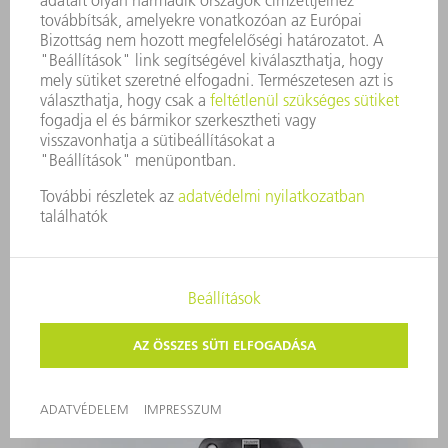
STANCOLÓ ÉS NIBBELŐ OLAJ ALUMÍNIUMHOZ
1000 ml
0125874