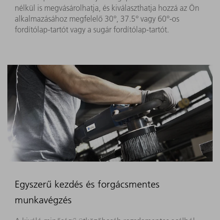
nélkül is megvásárolhatja, és kiválaszthatja hozzá az Ön
alkalmazásához megfelelő 30°, 37.5° vagy 60°-os
fordítólap-tartót vagy a sugár fordítólap-tartót.
Egyszerű kezdés és forgácsmentes
munkavégzés