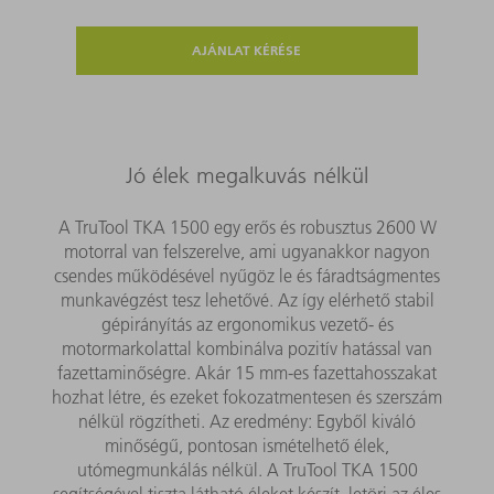
AJÁNLAT KÉRÉSE
Jó élek megalkuvás nélkül
A TruTool TKA 1500 egy erős és robusztus 2600 W
motorral van felszerelve, ami ugyanakkor nagyon
csendes működésével nyűgöz le és fáradtságmentes
munkavégzést tesz lehetővé. Az így elérhető stabil
gépirányítás az ergonomikus vezető- és
motormarkolattal kombinálva pozitív hatással van
fazettaminőségre. Akár 15 mm-es fazettahosszakat
hozhat létre, és ezeket fokozatmentesen és szerszám
nélkül rögzítheti. Az eredmény: Egyből kiváló
minőségű, pontosan ismételhető élek,
utómegmunkálás nélkül. A TruTool TKA 1500
segítségével tiszta látható éleket készít, letöri az éles