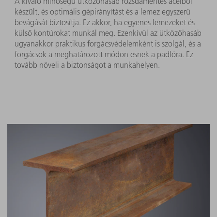
A kiváló minőségű ütközőhasáb rozsdamentes acélból
készült, és optimális gépirányítást és a lemez egyszerű
bevágását biztosítja. Ez akkor, ha egyenes lemezeket és
külső kontúrokat munkál meg. Ezenkívül az ütközőhasáb
ugyanakkor praktikus forgácsvédelemként is szolgál, és a
forgácsok a meghatározott módon esnek a padlóra. Ez
tovább növeli a biztonságot a munkahelyen.