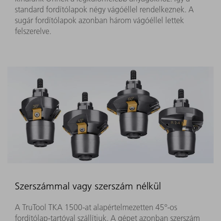
standard fordítólapok négy vágóéllel rendelkeznek. A
sugár fordítólapok azonban három vágóéllel lettek
felszerelve.
Szerszámmal vagy szerszám nélkül
A TruTool TKA 1500-at alapértelmezetten 45°-os
fordítólap-tartóval szállítjuk. A gépet azonban szerszám