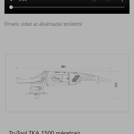
Élmaró: videó az alkalmazási területről
TruTool TKA 1500 méretrajz