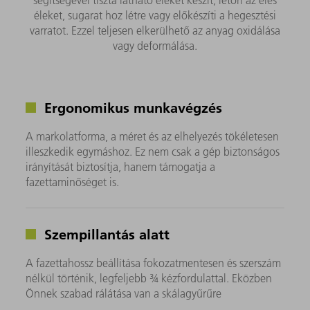
éleket, sugarat hoz létre vagy előkészíti a hegesztési
varratot. Ezzel teljesen elkerülhető az anyag oxidálása
vagy deformálása.
Ergonomikus munkavégzés
A markolatforma, a méret és az elhelyezés tökéletesen
illeszkedik egymáshoz. Ez nem csak a gép biztonságos
irányítását biztosítja, hanem támogatja a
fazettaminőséget is.
Szempillantás alatt
A fazettahossz beállítása fokozatmentesen és szerszám
nélkül történik, legfeljebb ¾ kézfordulattal. Eközben
Önnek szabad rálátása van a skálagyűrűre