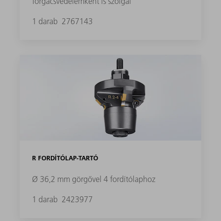
forgácsvédelemként is szolgál
1 darab
2767143
R FORDÍTÓLAP-TARTÓ
Ø 36,2 mm görgővel 4 fordítólaphoz
1 darab
2423977