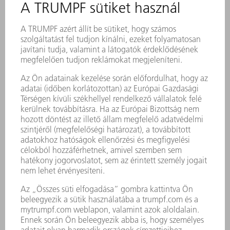
G1 KENŐZSÍR
900 g
0139440
G1 KENŐZSÍR