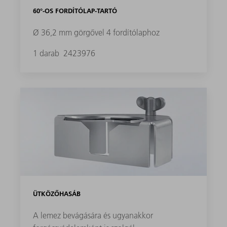
60°-OS FORDÍTÓLAP-TARTÓ
Ø 36,2 mm görgővel 4 fordítólaphoz
1 darab
2423976
ÜTKÖZŐHASÁB
A lemez bevágására és ugyanakkor