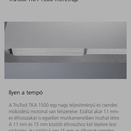
Ilyen a tempó
A TruTool TKA 1500 egy nagy teljesítményű és csendes
működésű motorral van felszerelve. Ezáltal akár 11 mm-
es élhosszakat is egyetlen munkamenetben hozhat létre.
A 11 mm és 15 mm közötti élhosszhoz két lépésre lesz
szüksége. Ha például egy 15 mm-es élhosszt szeretne