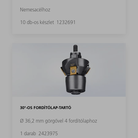
Nemesacélhoz
10 db-os készlet
1232691
30°-OS FORDÍTÓLAP-TARTÓ
Ø 36,2 mm görgővel 4 fordítólaphoz
1 darab
2423975