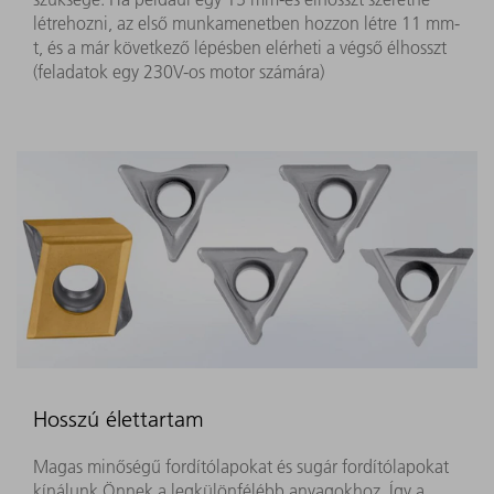
létrehozni, az első munkamenetben hozzon létre 11 mm-
t, és a már következő lépésben elérheti a végső élhosszt
(feladatok egy 230V-os motor számára)
Hosszú élettartam
Magas minőségű fordítólapokat és sugár fordítólapokat
kínálunk Önnek a legkülönfélébb anyagokhoz. Így a