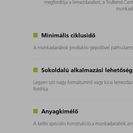
megfordítja a lemezdarabot, a TruBend Cente
munkada
Minimális ciklusidő
A munkadarabok produktív gépidővel párhuzamos fo
Sokoldalú alkalmazási lehetőség
Legyen szó nagy formátumról vagy kicsi lemezdar
fordítja.
Anyagkímélő
A kefés speciális konstrukció a munkadarabok any