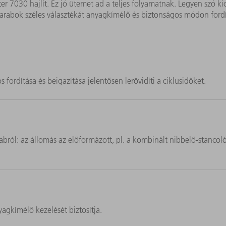
r 7030 hajlít. Ez jó ütemet ad a teljes folyamatnak. Legyen szó k
rabok széles választékát anyagkímélő és biztonságos módon fordí
rdítása és beigazítása jelentősen lerövidíti a ciklusidőket.
abról: az állomás az előformázott, pl. a kombinált nibbelő-stan
agkímélő kezelését biztosítja.