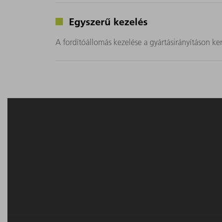
Egyszerű kezelés
A fordítóállomás kezelése a gyártásirányításon ke