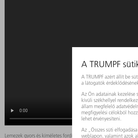
Lemezek gyors és kíméletes fordítása