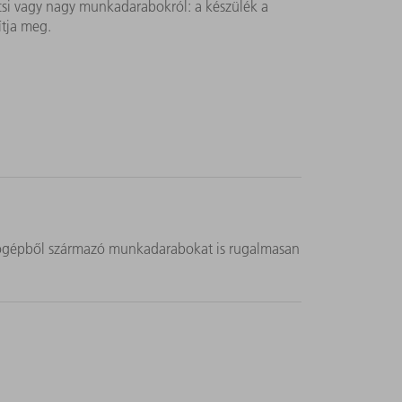
icsi vagy nagy munkadarabokról: a készülék a
tja meg.
cológépből származó munkadarabokat is rugalmasan