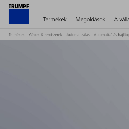
Termékek
Megoldások
A váll
Termékek
Gépek & rendszerek
Automatizálás
Automatizálás hajlít