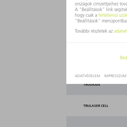
TRUMICRO
TRUMICRO MARK
TRUPULSE
TRUDIODE
TRULASER CELL