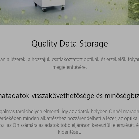
Quality Data Storage
n a lézerek, a hozzájuk csatlakoztatott optikák és érzékelők folya
megjelenítésére.
matadatok visszakövethetősége és minőségbiz
rugalmas tárolóhelyen elmenti. Így az adatok helyben Önnél marad
g érdekében minden alkatrészhez hozzárendelheti a lézer, az optika
teszi az Ön számára az adatok több eljáráson keresztüli elemzését,
kiderítését.