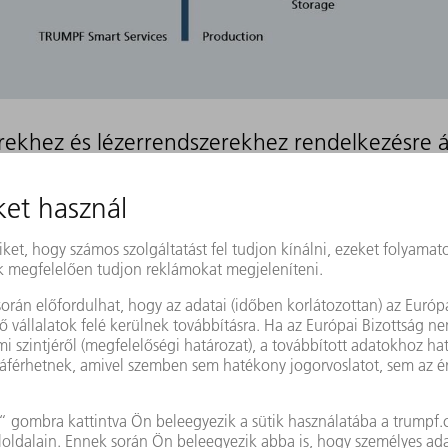
rekhez és lézerrendszerekhez rendelkezésre ál
EREK
SMART VIEW SERVICES
CONDITION MONITORING
+
+
+
+
+
-