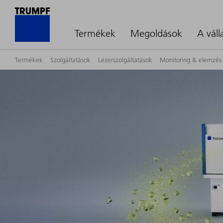
Termékek
Megoldások
A váll
Termékek
Szolgáltatások
Lézerszolgáltatások
Monitoring & elemzés