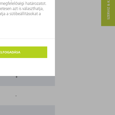
SZERVIZ & KAPCSOLAT
-
-
+
+
-