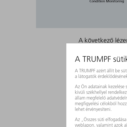
A következő léze
LÉZEREK ÉS LÉZERRENDSZ
TRUDISK
TRUFIBER
TRUMARK