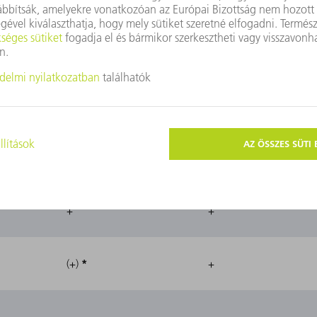
+
+
+
+
+
-
+
+
*
(+)
+