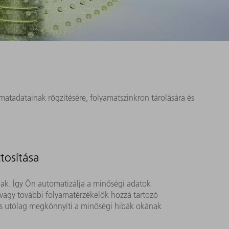
matadatainak rögzítésére, folyamatszinkron tárolására és
tosítása
nak. Így Ön automatizálja a minőségi adatok
 vagy további folyamatérzékelők hozzá tartozó
 és utólag megkönnyíti a minőségi hibák okának