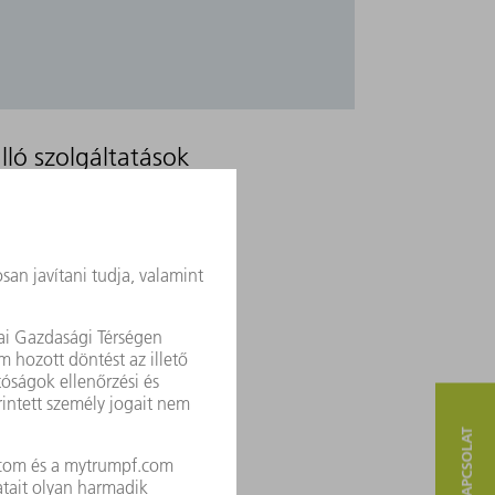
ló szolgáltatások
QUALITY DATA STORAGE
+
+
-