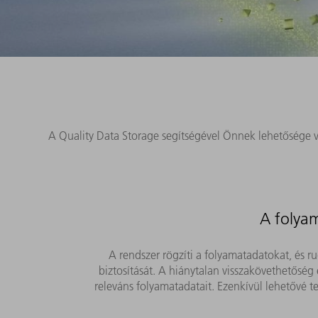
A Quality Data Storage segítségével Önnek lehetősége va
A folya
A rendszer rögzíti a folyamatadatokat, és 
biztosítását. A hiánytalan visszakövethetősé
releváns folyamatadatait. Ezenkívül lehetővé 