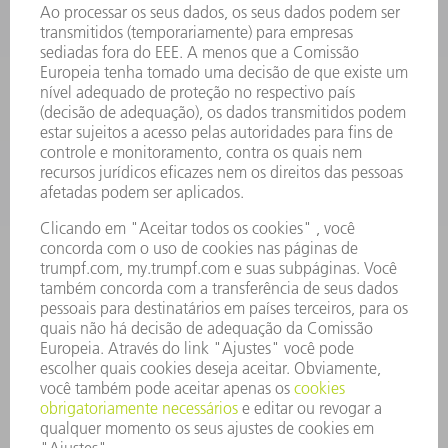
FERRAMENTAS ELÉTRICAS
SMART FACTORY
SOFTWARE
SERVIÇOS
APLICAÇÕES
SETORES
EMPRESA
CARREIRA
OFERTAS DE EMPREGO
PERFIL DA EMPRESA
CONSELHO DE ADMINISTRAÇÃO
RELATÓRIO FINANCEIRO ANUAL
PRINCÍPIOS EMPRESARIAIS
COMPLIANCE
SISTEMA DE DENÚNCIAS
SEGURANÇA
COMUNICADOS À IMPRENSA
REVISTAS
SUSTENTABILIDADE
MEIO AMBIENTE E CLIMA
SOCIAL E CORPORATIVO
ADMINISTRAÇÃO EMPRESARIAL