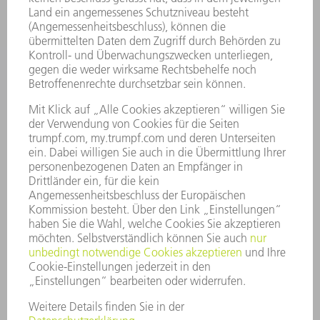
ANWENDUNGEN
BRANCHEN
UNTERNEHMEN
KARRIERE
STELLENANGEBOTE
UNTERNEHMENSPROFIL
VORSTAND
GESCHÄFTSBERICHT
UNTERNEHMENSGRUNDSÄTZE
COMPLIANCE
HINWEISGEBERSYSTEM
SECURITY
PRESSEMITTEILUNGEN
MAGAZINE
LIEFERANTEN
NACHHALTIGKEIT
UMWELT & KLIMA
SOZIALES & GESELLSCHAFT
UNTERNEHMENSFÜHRUNG