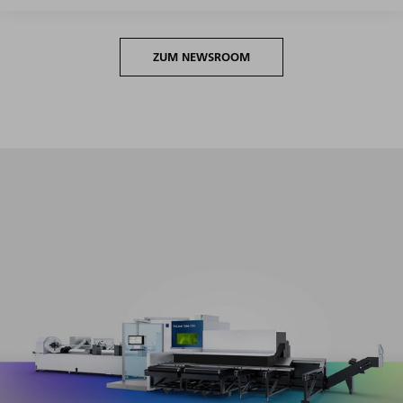
ZUM NEWSROOM
Maximale Produktivität im gesamten Volumensegment
bei minimalen Rüst- und Programmieraufwänden.​