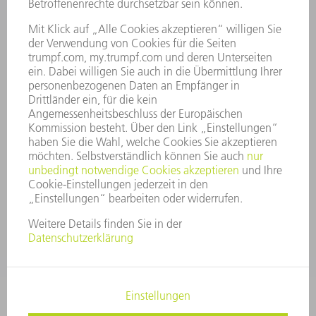
UNTERNEHMENSPROFIL
VORSTAND
GESCHÄFTSBERICHT
UNTERNEHMENSGRUNDSÄTZE
COMPLIANCE
HINWEISGEBERSYSTEM
SECURITY
PRESSEMITTEILUNGEN
MAGAZINE
LIEFERANTEN
NACHHALTIGKEIT
UMWELT & KLIMA
SOZIALES & GESELLSCHAFT
UNTERNEHMENSFÜHRUNG
IMPRESSUM
DATENSCHUTZ
COPYRIGHT UND MARKENZEICHEN
AGB