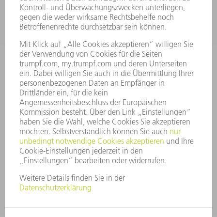
KARRIERE
STELLENANGEBOTE
UNTERNEHMENSPROFIL
VORSTAND
GESCHÄFTSBERICHT
UNTERNEHMENSGRUNDSÄTZE
COMPLIANCE
HINWEISGEBERSYSTEM
SECURITY
PRESSEMITTEILUNGEN
MAGAZINE
LIEFERANTEN
NACHHALTIGKEIT
UMWELT & KLIMA
SOZIALES & GESELLSCHAFT
UNTERNEHMENSFÜHRUNG