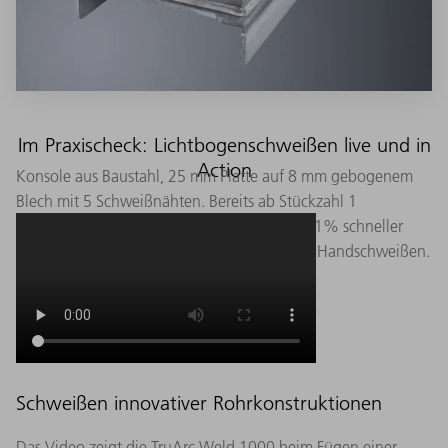
Im Praxischeck: Lichtbogenschweißen live und in
Action
Konsole aus Baustahl, 25 mm Platte auf 8 mm gebogenem
Blech mit 5 Schweißnähten. Bereits ab Stückzahl 1
schweißen Sie dieses Bauteil automatisiert 21% schneller
(inklusive programmieren) im Vergleich zum Handschweißen.
Schweißen innovativer Rohrkonstruktionen
Das Video zeigt die TruArc Weld 1000 beim Fügen einer