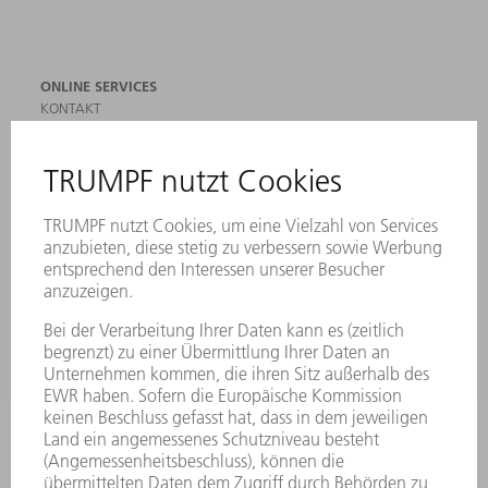
ONLINE SERVICES
KONTAKT
ANREGUNGEN, LOB UND KRITIK
STANDORTE
VERANSTALTUNGEN UND TERMINE
NEWSLETTER-ANMELDUNG
MYTRUMPF
SICHERHEITSDATENBLÄTTER
PRODUKTE
MASCHINEN & SYSTEME
LASER
LEISTUNGSELEKTRONIK
ELEKTROWERKZEUGE
SMART FACTORY
SOFTWARE
SERVICES
ANWENDUNGEN
BRANCHEN
UNTERNEHMEN