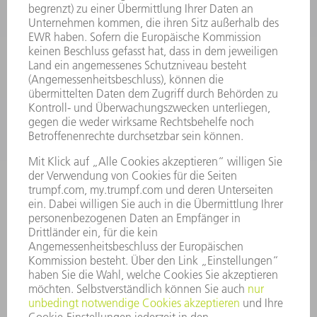
ELEKTROWERKZEUGE
SMART FACTORY
SOFTWARE
SERVICES
ANWENDUNGEN
BRANCHEN
UNTERNEHMEN
KARRIERE
STELLENANGEBOTE
UNTERNEHMENSPROFIL
VORSTAND
GESCHÄFTSBERICHT
UNTERNEHMENSGRUNDSÄTZE
COMPLIANCE
HINWEISGEBERSYSTEM
SECURITY
PRESSEMITTEILUNGEN
MAGAZINE
LIEFERANTEN
NACHHALTIGKEIT
UMWELT & KLIMA
SOZIALES & GESELLSCHAFT
UNTERNEHMENSFÜHRUNG