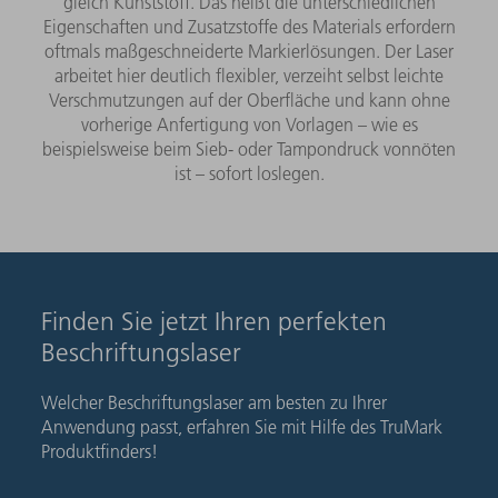
gleich Kunststoff. Das heißt die unterschiedlichen
Eigenschaften und Zusatzstoffe des Materials erfordern
oftmals maßgeschneiderte Markierlösungen. Der Laser
arbeitet hier deutlich flexibler, verzeiht selbst leichte
Verschmutzungen auf der Oberfläche und kann ohne
vorherige Anfertigung von Vorlagen – wie es
beispielsweise beim Sieb- oder Tampondruck vonnöten
ist – sofort loslegen.
Finden Sie jetzt Ihren perfekten
Beschriftungslaser
Welcher Beschriftungslaser am besten zu Ihrer
Anwendung passt, erfahren Sie mit Hilfe des TruMark
Produktfinders!