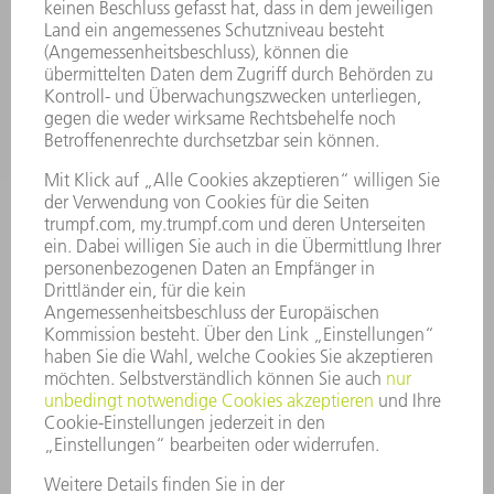
SERVICES
ANWENDUNGEN
BRANCHEN
UNTERNEHMEN
KARRIERE
STELLENANGEBOTE
UNTERNEHMENSPROFIL
VORSTAND
GESCHÄFTSBERICHT
UNTERNEHMENSGRUNDSÄTZE
COMPLIANCE
HINWEISGEBERSYSTEM
SECURITY
PRESSEMITTEILUNGEN
MAGAZINE
LIEFERANTEN
NACHHALTIGKEIT
UMWELT & KLIMA
SOZIALES & GESELLSCHAFT
UNTERNEHMENSFÜHRUNG