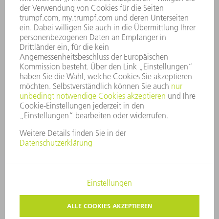
UNTERNEHMENSGRUNDSÄTZE
COMPLIANCE
HINWEISGEBERSYSTEM
SECURITY
PRESSEMITTEILUNGEN
MAGAZINE
LIEFERANTEN
NACHHALTIGKEIT
UMWELT & KLIMA
SOZIALES & GESELLSCHAFT
UNTERNEHMENSFÜHRUNG
IMPRESSUM
DATENSCHUTZ
COPYRIGHT UND MARKENZEICHEN
AGB
PRIVATSPHÄRE-EINSTELLUNGEN