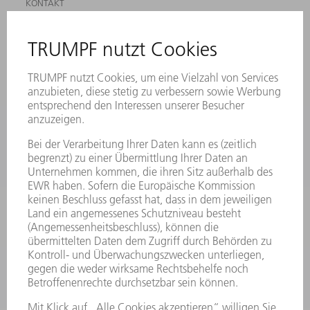
KONTAKT
ANREGUNGEN, LOB UND KRITIK
STANDORTE
VERANSTALTUNGEN UND TERMINE
NEWSLETTER-ANMELDUNG
MYTRUMPF
SICHERHEITSDATENBLÄTTER
PRODUKTE
MASCHINEN & SYSTEME
LASER
LEISTUNGSELEKTRONIK
ELEKTROWERKZEUGE
SMART FACTORY
SOFTWARE
SERVICES
ANWENDUNGEN
BRANCHEN
UNTERNEHMEN
KARRIERE
STELLENANGEBOTE
UNTERNEHMENSPROFIL
VORSTAND
GESCHÄFTSBERICHT