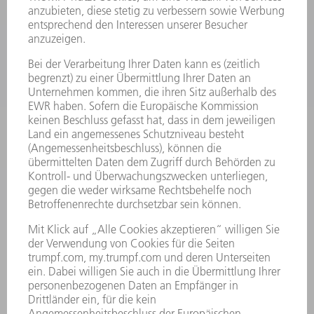
SICHERHEITSDATENBLÄTTER
PRODUKTE
MASCHINEN & SYSTEME
LASER
LEISTUNGSELEKTRONIK
ELEKTROWERKZEUGE
SMART FACTORY
SOFTWARE
SERVICES
ANWENDUNGEN
BRANCHEN
UNTERNEHMEN
KARRIERE
STELLENANGEBOTE
UNTERNEHMENSPROFIL
VORSTAND
GESCHÄFTSBERICHT
UNTERNEHMENSGRUNDSÄTZE
COMPLIANCE
HINWEISGEBERSYSTEM
SECURITY
PRESSEMITTEILUNGEN
MAGAZINE