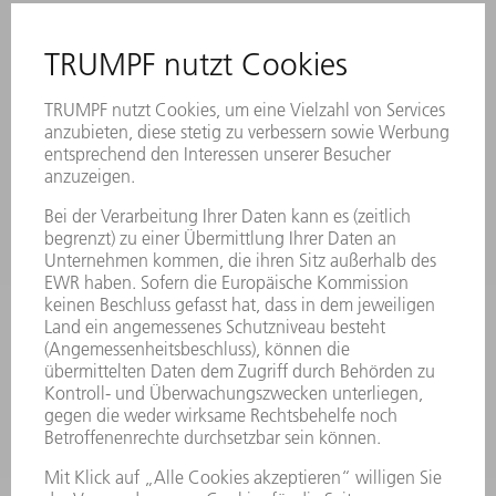
ANREGUNGEN, LOB UND KRITIK
STANDORTE
VERANSTALTUNGEN UND TERMINE
NEWSLETTER-ANMELDUNG
MYTRUMPF
SICHERHEITSDATENBLÄTTER
PRODUKTE
MASCHINEN & SYSTEME
LASER
LEISTUNGSELEKTRONIK
ELEKTROWERKZEUGE
SMART FACTORY
SOFTWARE
SERVICES
ANWENDUNGEN
BRANCHEN
UNTERNEHMEN
KARRIERE
STELLENANGEBOTE
UNTERNEHMENSPROFIL
VORSTAND
GESCHÄFTSBERICHT