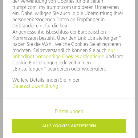
UNTERNEHMENSGRUNDSÄTZE
COMPLIANCE
HINWEISGEBERSYSTEM
SECURITY
PRESSEMITTEILUNGEN
MAGAZINE
LIEFERANTEN
NACHHALTIGKEIT
UMWELT & KLIMA
SOZIALES & GESELLSCHAFT
UNTERNEHMENSFÜHRUNG
IMPRESSUM
DATENSCHUTZ
COPYRIGHT UND MARKENZEICHEN
AGB
PRIVATSPHÄRE-EINSTELLUNGEN