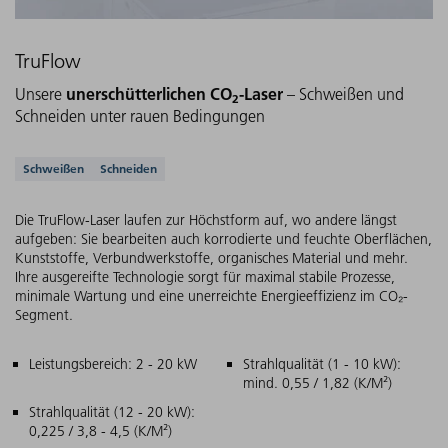
TruFlow
unerschütterlichen
CO
-Laser
Unsere
– Schweißen und
2
Schneiden unter rauen Bedingungen
Unterstützte Anwendungen
Schweißen
Schneiden
Die TruFlow-Laser laufen zur Höchstform auf, wo andere längst
aufgeben: Sie bearbeiten auch korrodierte und feuchte Oberflächen,
Kunststoffe, Verbundwerkstoffe, organisches Material und mehr.
Ihre ausgereifte Technologie sorgt für maximal stabile Prozesse,
minimale Wartung und eine unerreichte Energieeffizienz im CO₂-
Segment.
Hauptmerkmale
Leistungsbereich: 2 - 20 kW
Strahlqualität (1 - 10 kW):
mind. 0,55 / 1,82 (K/M²)
Strahlqualität (12 - 20 kW):
0,225 / 3,8 - 4,5 (K/M²)