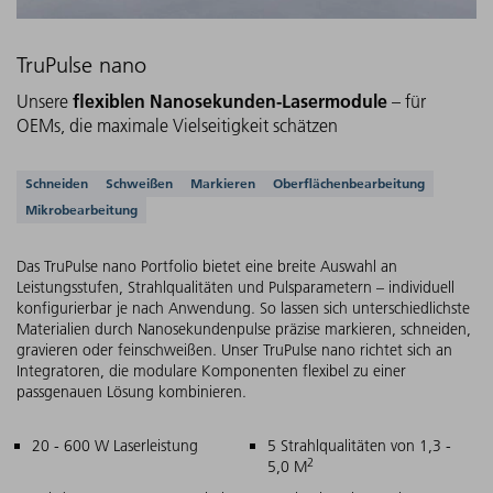
TruPulse nano
flexiblen Nanosekunden-Lasermodule
Unsere
– für
OEMs, die maximale Vielseitigkeit schätzen
Unterstützte Anwendungen
Schneiden
Schweißen
Markieren
Oberflächenbearbeitung
Mikrobearbeitung
Das TruPulse nano Portfolio bietet eine breite Auswahl an
Leistungsstufen, Strahlqualitäten und Pulsparametern – individuell
konfigurierbar je nach Anwendung. So lassen sich unterschiedlichste
Materialien durch Nanosekundenpulse präzise markieren, schneiden,
gravieren oder feinschweißen. Unser TruPulse nano richtet sich an
Integratoren, die modulare Komponenten flexibel zu einer
passgenauen Lösung kombinieren.
Hauptmerkmale
20 - 600 W Laserleistung
5 Strahlqualitäten von 1,3 -
2
5,0 M