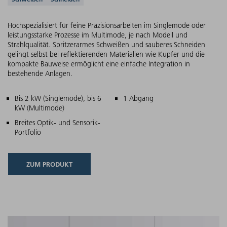
Unterstützte Anwendungen
Hochspezialisiert für feine Präzisionsarbeiten im Singlemode oder
leistungsstarke Prozesse im Multimode, je nach Modell und
Strahlqualität. Spritzerarmes Schweißen und sauberes Schneiden
gelingt selbst bei reflektierenden Materialien wie Kupfer und die
kompakte Bauweise ermöglicht eine einfache Integration in
bestehende Anlagen.
Hauptmerkmale
Bis 2 kW (Singlemode), bis 6
1 Abgang
kW (Multimode)
Breites Optik- und Sensorik-
Portfolio
ZUM PRODUKT