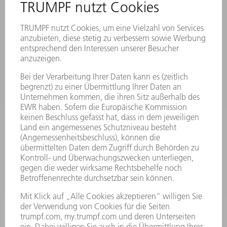
VERANSTALTUNGEN UND TERMINE
NEWSLETTER-ANMELDUNG
MYTRUMPF
SICHERHEITSDATENBLÄTTER
PRODUKTE
MASCHINEN & SYSTEME
LASER
LEISTUNGSELEKTRONIK
ELEKTROWERKZEUGE
SMART FACTORY
SOFTWARE
SERVICES
ANWENDUNGEN
BRANCHEN
UNTERNEHMEN
KARRIERE
STELLENANGEBOTE
UNTERNEHMENSPROFIL
VORSTAND
GESCHÄFTSBERICHT
UNTERNEHMENSGRUNDSÄTZE
COMPLIANCE
HINWEISGEBERSYSTEM