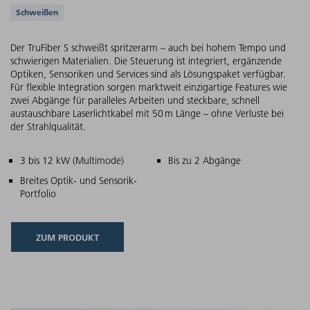
Unterstützte Anwendungen
Schweißen
Der TruFiber S schweißt spritzerarm – auch bei hohem Tempo und
schwierigen Materialien. Die Steuerung ist integriert, ergänzende
Optiken, Sensoriken und Services sind als Lösungspaket verfügbar.
Für flexible Integration sorgen marktweit einzigartige Features wie
zwei Abgänge für paralleles Arbeiten und steckbare, schnell
austauschbare Laserlichtkabel mit 50 m Länge – ohne Verluste bei
der Strahlqualität.
Hauptmerkmale
3 bis 12 kW (Multimode)
Bis zu 2 Abgänge
Breites Optik- und Sensorik-
Portfolio
ZUM PRODUKT