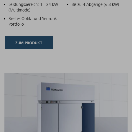
Hauptmerkmale
Leistungsbereich: 1 - 24 kW
Bis zu 4 Abgänge (≤ 8 kW)
(Multimode)
Breites Optik- und Sensorik-
Portfolio
ZUM PRODUKT