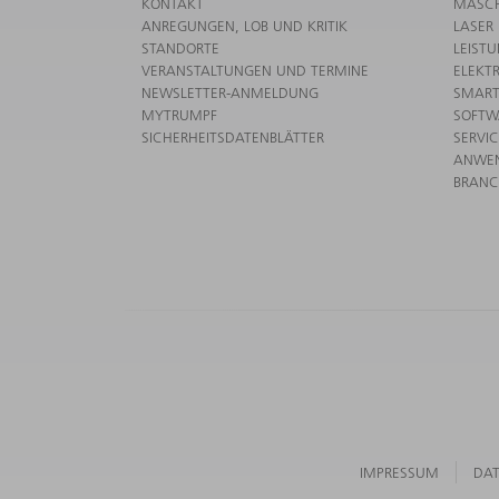
KONTAKT
MASCH
ANREGUNGEN, LOB UND KRITIK
LASER
STANDORTE
LEIST
VERANSTALTUNGEN UND TERMINE
ELEKT
NEWSLETTER-ANMELDUNG
SMART
MYTRUMPF
SOFTW
SICHERHEITSDATENBLÄTTER
SERVI
ANWE
BRAN
IMPRESSUM
DA