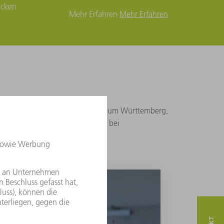
icken
Mehr Erfahren
Mehr Erfahren
len beispielsweise das Landesmuseum Württemberg,
ützen wir auch Kulturschaffende bei
e.