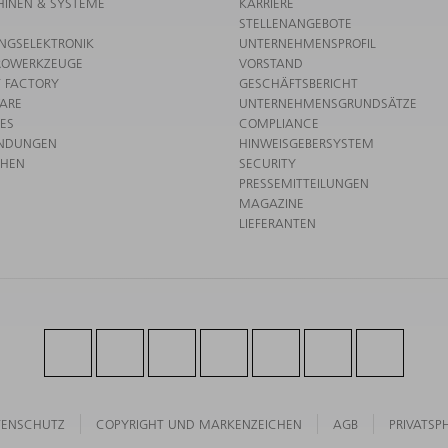
INEN & SYSTEME
KARRIERE
STELLENANGEBOTE
UNGSELEKTRONIK
UNTERNEHMENSPROFIL
ROWERKZEUGE
VORSTAND
 FACTORY
GESCHÄFTSBERICHT
ARE
UNTERNEHMENSGRUNDSÄTZE
CES
COMPLIANCE
NDUNGEN
HINWEISGEBERSYSTEM
CHEN
SECURITY
PRESSEMITTEILUNGEN
MAGAZINE
LIEFERANTEN
TENSCHUTZ
COPYRIGHT UND MARKENZEICHEN
AGB
PRIVATSP