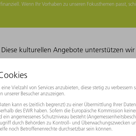
finanziell. Wenn Ihr Vorhaben zu unseren Fokusthemen passt, sch
Diese kulturellen Angebote unterstützen wir
ichtungen in den Regionen, in denen wir tätig sind. Hierzu zäh
tgart und die Staatsgalerie in Stuttgart. Darüber hinaus unterst
eaterveranstaltungen. Werfen Sie einen Blick auf einige Beispiel