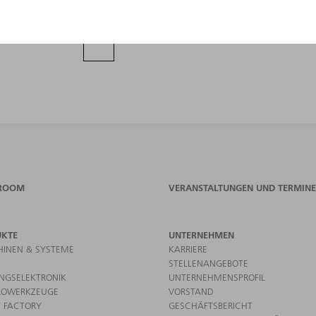
ROOM
VERANSTALTUNGEN UND TERMINE
UKTE
UNTERNEHMEN
INEN & SYSTEME
KARRIERE
STELLENANGEBOTE
UNGSELEKTRONIK
UNTERNEHMENSPROFIL
ROWERKZEUGE
VORSTAND
 FACTORY
GESCHÄFTSBERICHT