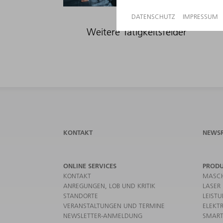
Weitere Tätigkeitsfelder
KONTAKT
NEWS
ONLINE SERVICES
PROD
KONTAKT
MASCH
ANREGUNGEN, LOB UND KRITIK
LASER
STANDORTE
LEIST
VERANSTALTUNGEN UND TERMINE
ELEKT
NEWSLETTER-ANMELDUNG
SMART