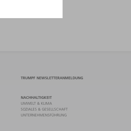
TRUMPF NEWSLETTERANMELDUNG
NACHHALTIGKEIT
UMWELT & KLIMA
SOZIALES & GESELLSCHAFT
UNTERNEHMENSFÜHRUNG