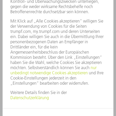
STELLENANGEBOTE
UNTERNEHMENSPROFIL
VORSTAND
GESCHÄFTSBERICHT
UNTERNEHMENSGRUNDSÄTZE
COMPLIANCE
HINWEISGEBERSYSTEM
SECURITY
PRESSEMITTEILUNGEN
MAGAZINE
LIEFERANTEN
NACHHALTIGKEIT
UMWELT & KLIMA
SOZIALES & GESELLSCHAFT
UNTERNEHMENSFÜHRUNG