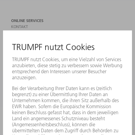
ONLINE SERVICES
KONTAKT
ANREGUNGEN, LOB UND KRITIK
STANDORTE
VERANSTALTUNGEN UND TERMINE
NEWSLETTER-ANMELDUNG
MYTRUMPF
SICHERHEITSDATENBLÄTTER
PRODUKTE
MASCHINEN & SYSTEME
LASER
LEISTUNGSELEKTRONIK
ELEKTROWERKZEUGE
SMART FACTORY
SOFTWARE
SERVICES
ANWENDUNGEN
BRANCHEN
UNTERNEHMEN
KARRIERE