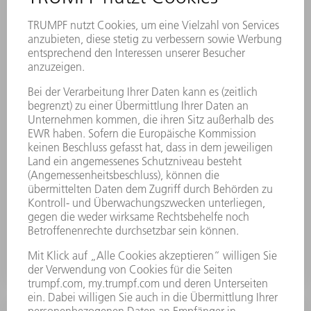
ObserveLine Professional
Leichte Düsenkollisionen können zu einer minimalen,
für den Bediener unsichtbaren Fehlpositionierung der
Schneidoptik führen. Es kommt zu erhöhter
Ausschussproduktion und damit verbunden Kosten.
Das optische Messverfahren ObserveLine Professional
überprüft in regelmäßigen, frei definierbaren
Abständen die Positionsgenauigkeit der Maschine
ganz ohne Umrüsten und nahezu ohne
Auswirkungen auf die Taktzeit. Fehlpositionen
werden erkannt und der Ausschuss wird reduziert.