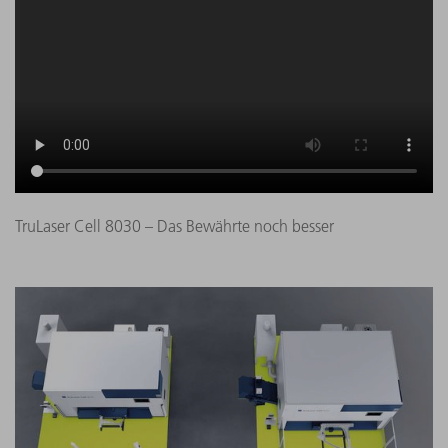
TruLaser Cell 8030 – Das Bewährte noch besser