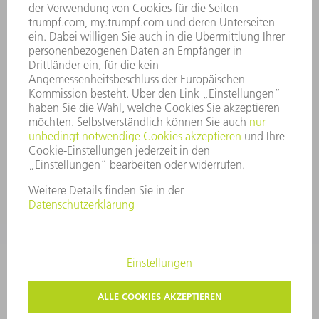
UNTERNEHMENSGRUNDSÄTZE
COMPLIANCE
HINWEISGEBERSYSTEM
SECURITY
PRESSEMITTEILUNGEN
MAGAZINE
LIEFERANTEN
NACHHALTIGKEIT
UMWELT & KLIMA
SOZIALES & GESELLSCHAFT
UNTERNEHMENSFÜHRUNG
IMPRESSUM
DATENSCHUTZ
COPYRIGHT UND MARKENZEICHEN
AGB
PRIVATSPHÄRE-EINSTELLUNGEN