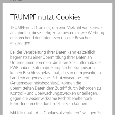
ANREGUNGEN, LOB UND KRITIK
STANDORTE
VERANSTALTUNGEN UND TERMINE
NEWSLETTER-ANMELDUNG
MYTRUMPF
SICHERHEITSDATENBLÄTTER
PRODUKTE
MASCHINEN & SYSTEME
LASER
LEISTUNGSELEKTRONIK
ELEKTROWERKZEUGE
SMART FACTORY
SOFTWARE
SERVICES
ANWENDUNGEN
BRANCHEN
UNTERNEHMEN
KARRIERE
STELLENANGEBOTE
UNTERNEHMENSPROFIL
VORSTAND
GESCHÄFTSBERICHT