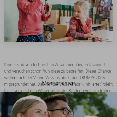
Kinder sind von technischen Zusammenhängen fasziniert
und versuchen schon früh diese zu begreifen. Dieser Chance
widmet sich der Verein Wissensfabrik, den TRUMPF 2005
Mehr erfahren
mitgegründet hat. Das von der Wissensfabrik initiierte Projekt
KiTec versucht den Wissensdurst der Kinder bereits im frühen
Alter zu stillen. Wie das gelingt? Die Kinder suchen als
„Entdecker“ selbst Lösungen für verschiedene Probleme und
lernen so technische Zusammenhänge zu verstehen.