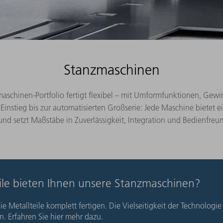
Stanzmaschinen
schinen-Portfolio fertigt flexibel – mit Umformfunktionen, Gewin
nstieg bis zur automatisierten Großserie: Jede Maschine bietet ei
und setzt Maßstäbe in Zuverlässigkeit, Integration und Bedienfreund
eile bieten Ihnen unsere Stanzmaschinen?
Metallteile komplett fertigen. Die Vielseitigkeit der Technologie
n. Erfahren Sie hier mehr dazu.