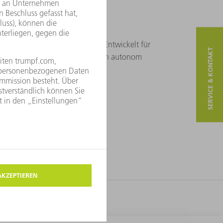
 24/7-Höchstleistung in Serie​
e industrielle Serienfertigung: Entwickelt für
SERVICE & KONTAKT
alität – schnell, robust und hoch autonom