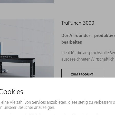
TruPunch 3000
Der Allrounder – produktiv
bearbeiten​
Ideal für die anspruchsvolle Se
ausgezeichneter Wirtschaftlich
ZUM PRODUKT
TruPunch 5000