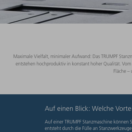
Maximale Vielfalt, minimaler Aufwand: Das TRUMPF Stanzma
entstehen hochproduktiv in konstant hoher Qualität. Vom Ei
Fläche – 
Auf einen Blick: Welche Vort
Auf einer TRUMPF Stanzmaschine können Sie 
entsteht durch die Fülle an Stanzwerkzeuge