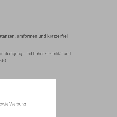
 stanzen, umformen und kratzerfrei
rienfertigung – mit hoher Flexibilität und
keit