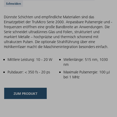
Schneiden
Dünnste Schichten und empfindliche Materialien sind das
Einsatzgebiet der TruMicro Serie 2000. Anpassbare Pulsenergie und -
frequenzen eröffnen eine große Bandbreite an Anwendungen. Die
Serie schneidet ultradünnes Glas und Folien, strukturiert und
markiert Metalle – hochpräzise und thermisch schonend mit
ultrakurzen Pulsen. Die optionale Strahlführung über eine
Hohlkernfaser macht die Maschinenintegration besonders einfach.
Hauptmerkmale
Mittlere Leistung: 10 - 20 W
Wellenlänge: 515 nm, 1030
nm
Pulsdauer: < 350 fs - 20 ps
Maximale Pulsenergie: 100 µJ
bei 1 MHz
ZUM PRODUKT