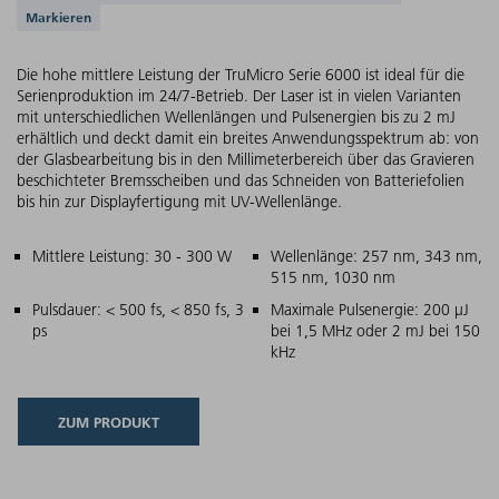
Markieren
Die hohe mittlere Leistung der TruMicro Serie 6000 ist ideal für die
Serienproduktion im 24/7-Betrieb. Der Laser ist in vielen Varianten
mit unterschiedlichen Wellenlängen und Pulsenergien bis zu 2 mJ
erhältlich und deckt damit ein breites Anwendungsspektrum ab: von
der Glasbearbeitung bis in den Millimeterbereich über das Gravieren
beschichteter Bremsscheiben und das Schneiden von Batteriefolien
bis hin zur Displayfertigung mit UV-Wellenlänge.
Hauptmerkmale
Mittlere Leistung: 30 - 300 W
Wellenlänge: 257 nm, 343 nm,
515 nm, 1030 nm
Pulsdauer: < 500 fs, < 850 fs, 3
Maximale Pulsenergie: 200 µJ
ps
bei 1,5 MHz oder 2 mJ bei 150
kHz
ZUM PRODUKT