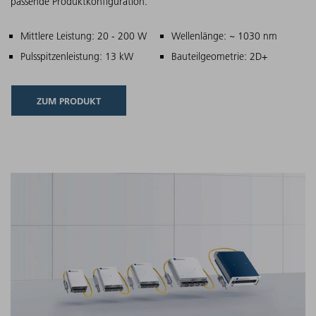
passende Produktkonfiguration.
Hauptmerkmale
Mittlere Leistung: 20 - 200 W
Wellenlänge: ~ 1030 nm
Pulsspitzenleistung: 13 kW
Bauteilgeometrie: 2D+
ZUM PRODUKT