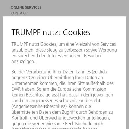
ONLINE SERVICES
KONTAKT
ANREGUNGEN, LOB UND KRITIK
STANDORTE
VERANSTALTUNGEN UND TERMINE
NEWSLETTER-ANMELDUNG
MYTRUMPF
SICHERHEITSDATENBLÄTTER
PRODUKTE
MASCHINEN & SYSTEME
LASER
LEISTUNGSELEKTRONIK
ELEKTROWERKZEUGE
SMART FACTORY
SOFTWARE
SERVICES
ANWENDUNGEN
BRANCHEN
UNTERNEHMEN
KARRIERE
STELLENANGEBOTE
UNTERNEHMENSPROFIL