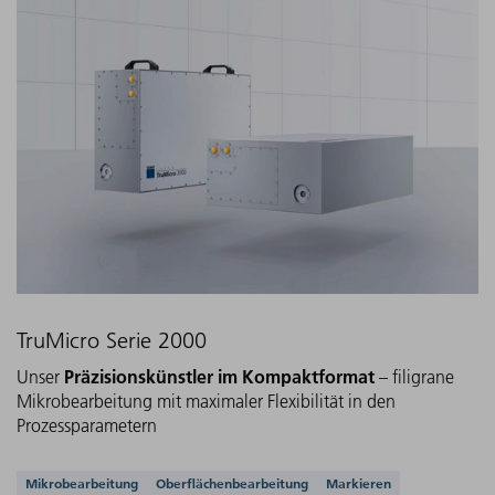
TruMicro Serie 2000
Präzisionskünstler im Kompaktformat
Unser
– filigrane
Mikrobearbeitung mit maximaler Flexibilität in den
Prozessparametern
Unterstützte Anwendungen
Mikrobearbeitung
Oberflächenbearbeitung
Markieren