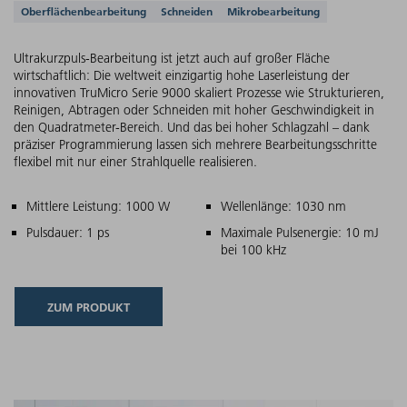
Unterstützte Anwendungen
Oberflächenbearbeitung
Schneiden
Mikrobearbeitung
Ultrakurzpuls-Bearbeitung ist jetzt auch auf großer Fläche
wirtschaftlich: Die weltweit einzigartig hohe Laserleistung der
innovativen TruMicro Serie 9000 skaliert Prozesse wie Strukturieren,
Reinigen, Abtragen oder Schneiden mit hoher Geschwindigkeit in
den Quadratmeter-Bereich. Und das bei hoher Schlagzahl – dank
präziser Programmierung lassen sich mehrere Bearbeitungsschritte
flexibel mit nur einer Strahlquelle realisieren.
Hauptmerkmale
Mittlere Leistung: 1000 W
Wellenlänge: 1030 nm
Pulsdauer: 1 ps
Maximale Pulsenergie: 10 mJ
bei 100 kHz
ZUM PRODUKT