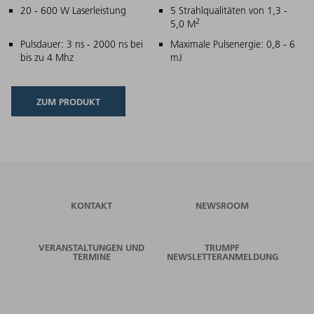
Hauptmerkmale
20 - 600 W Laserleistung
5 Strahlqualitäten von 1,3 -
2
5,0 M
Pulsdauer: 3 ns - 2000 ns bei
Maximale Pulsenergie: 0,8 - 6
bis zu 4 Mhz
mJ
ZUM PRODUKT
KONTAKT
NEWSROOM
VERANSTALTUNGEN UND
TRUMPF
TERMINE
NEWSLETTERANMELDUNG