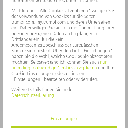
VORSTAND
GESCHÄFTSBERICHT
UNTERNEHMENSGRUNDSÄTZE
COMPLIANCE
HINWEISGEBERSYSTEM
SECURITY
PRESSEMITTEILUNGEN
MAGAZINE
LIEFERANTEN
NACHHALTIGKEIT
UMWELT & KLIMA
SOZIALES & GESELLSCHAFT
UNTERNEHMENSFÜHRUNG
IMPRESSUM
DATENSCHUTZ
COPYRIGHT UND MARKENZEICHEN
AGB