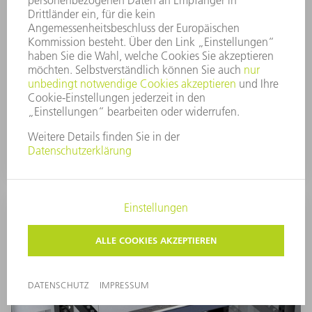
Teachpanel
Mit dem ergonomischen Teachpanel programmieren
Sie schnell und intuitiv direkt am Werkstück. Die
Achsen verfahren Sie gezielt per 6D-Maus. Dabei
visualisiert Ihnen das integrierte Display alle
anstehenden Aktionen. Dank Hilfsprogrammen
erstellen Sie die Werkzeugbahn sicher und schnell.