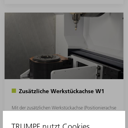
Zusätzliche Werkstückachse W1
Mit der zusätzlichen Werkstückachse (Positionierachse
in Z-Richtung, Hub 300 mm) bearbeiten Sie auch
große 3D-Bauteile, die bis zu 250 % größer sein