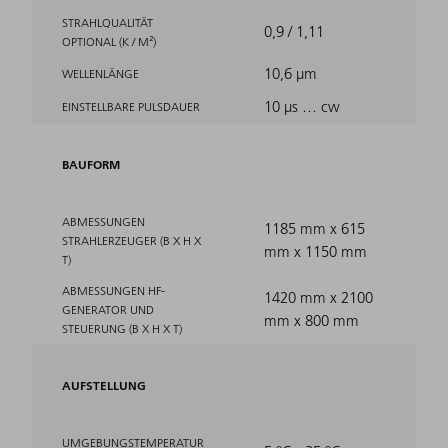
STRAHLQUALITÄT
0,9 / 1,11
OPTIONAL (K / M²)
10,6 μm
WELLENLÄNGE
10 µs … cw
EINSTELLBARE PULSDAUER
BAUFORM
ABMESSUNGEN
1185 mm x 615
STRAHLERZEUGER (B X H X
mm x 1150 mm
T)
ABMESSUNGEN HF-
1420 mm x 2100
GENERATOR UND
mm x 800 mm
STEUERUNG (B X H X T)
AUFSTELLUNG
UMGEBUNGSTEMPERATUR