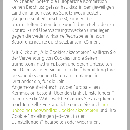
SERVICES
ANWENDUNGEN
BRANCHEN
UNTERNEHMEN
KARRIERE
STELLENANGEBOTE
UNTERNEHMENSPROFIL
VORSTAND
GESCHÄFTSBERICHT
UNTERNEHMENSGRUNDSÄTZE
COMPLIANCE
HINWEISGEBERSYSTEM
SECURITY
PRESSEMITTEILUNGEN
MAGAZINE
LIEFERANTEN
NACHHALTIGKEIT
UMWELT & KLIMA
SOZIALES & GESELLSCHAFT
UNTERNEHMENSFÜHRUNG