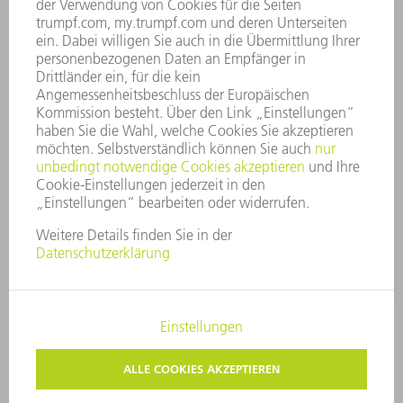
UNTERNEHMENSGRUNDSÄTZE
COMPLIANCE
HINWEISGEBERSYSTEM
SECURITY
PRESSEMITTEILUNGEN
MAGAZINE
LIEFERANTEN
NACHHALTIGKEIT
UMWELT & KLIMA
SOZIALES & GESELLSCHAFT
UNTERNEHMENSFÜHRUNG
IMPRESSUM
DATENSCHUTZ
COPYRIGHT UND MARKENZEICHEN
AGB
PRIVATSPHÄRE-EINSTELLUNGEN