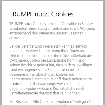
ANREGUNGEN, LOB UND KRITIK
STANDORTE
VERANSTALTUNGEN UND TERMINE
NEWSLETTER-ANMELDUNG
MYTRUMPF
SICHERHEITSDATENBLÄTTER
PRODUKTE
MASCHINEN & SYSTEME
LASER
LEISTUNGSELEKTRONIK
ELEKTROWERKZEUGE
SMART FACTORY
SOFTWARE
SERVICES
ANWENDUNGEN
BRANCHEN
UNTERNEHMEN
KARRIERE
STELLENANGEBOTE
UNTERNEHMENSPROFIL
VORSTAND
GESCHÄFTSBERICHT