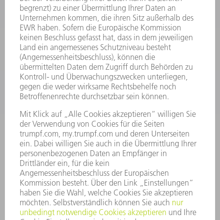
ELEKTROWERKZEUGE
SMART FACTORY
SOFTWARE
SERVICES
ANWENDUNGEN
BRANCHEN
UNTERNEHMEN
KARRIERE
STELLENANGEBOTE
UNTERNEHMENSPROFIL
VORSTAND
GESCHÄFTSBERICHT
UNTERNEHMENSGRUNDSÄTZE
COMPLIANCE
HINWEISGEBERSYSTEM
SECURITY
PRESSEMITTEILUNGEN
MAGAZINE
LIEFERANTEN
NACHHALTIGKEIT
UMWELT & KLIMA
SOZIALES & GESELLSCHAFT