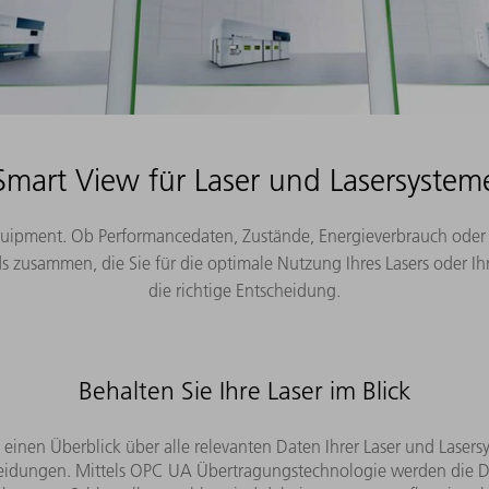
Jetzt 12 Monate kostenlos bei Neukauf von Equipment
Smart View für Laser und Lasersystem
hr Equipment. Ob Performancedaten, Zustände, Energieverbrauch 
 zusammen, die Sie für die optimale Nutzung Ihres Lasers oder Ihr
die richtige Entscheidung.
Behalten Sie Ihre Laser im Blick
 einen Überblick über alle relevanten Daten Ihrer Laser und Lasersy
heidungen. Mittels OPC UA Übertragungstechnologie werden die Dat