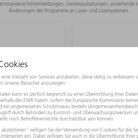
n, entstandene Fehlermeldungen, Geräteauslastungen, anstehe
Änderungen der Programme an Laser- und Lasersystemen.
NSTANDHALTUNG
OPTIMIERUNGSP
törungsmeldungen und
Mit den richtigen Date
t und damit bares Geld.
Fehler auftreten 