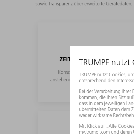
sowie Transparenz über erweiterte Gerätedate
ZEITERSPARNIS IN DER I
Konsolidierte Informationen über S
anstehende Servicemaßnahmen sparen Zei