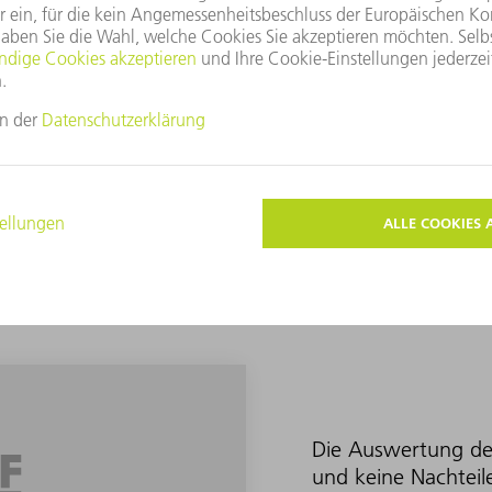
 PRODUKTIVITÄT
ÄNDERUN
e Leistungsfähigkeit Ihrer
Mit den passenden
ese kontinuierlich an.
Programmänderunge
vo
Die Auswertung der
und keine Nachteil