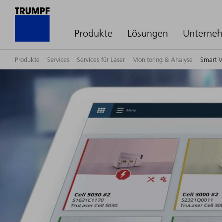
Produkte
Lösungen
Unterne
Produkte
Services
Services für Laser
Monitoring & Analyse
Smart 