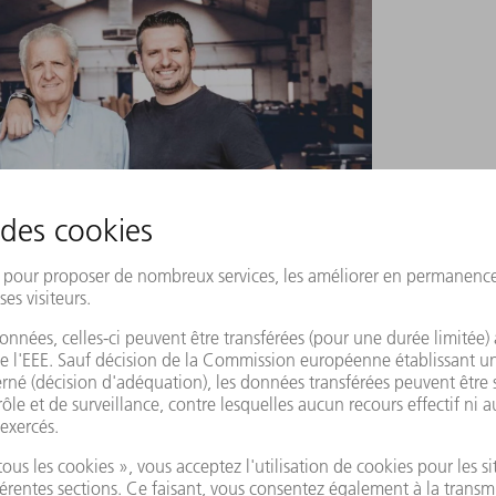
ián Jiménez Candano (au centre) a transmis la
 Barroso (à gauche) et Miguel Ángel Jiménez (à
r sur son soutien et ses conseils.
E