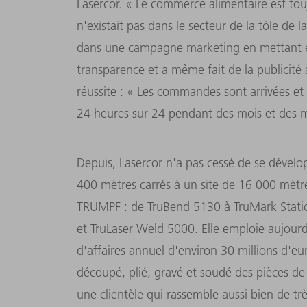
Lasercor. « Le commerce alimentaire est touj
n'existait pas dans le secteur de la tôle de 
dans une campagne marketing en mettant en 
transparence et a même fait de la publicité à
réussite : « Les commandes sont arrivées e
24 heures sur 24 pendant des mois et des m
Depuis, Lasercor n'a pas cessé de se dévelop
400 mètres carrés à un site de 16 000 mètr
TRUMPF : de
TruBend 5130
à
TruMark Stat
et
TruLaser Weld 5000
. Elle emploie aujour
d'affaires annuel d'environ 30 millions d'e
découpé, plié, gravé et soudé des pièces de
une clientèle qui rassemble aussi bien de t