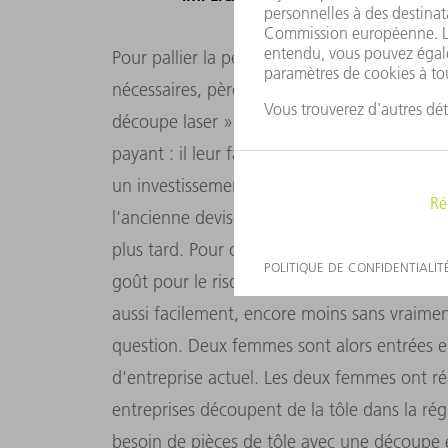
Pour pallier la pénurie d'approvisionnement
nécessaires, père et fils ont déterminé qu'i
découpe laser ». Il était clair pour eux dès l
payant : il leur fallait une machine de déc
un investissement considérable, de l'ordre d
l'ancienne devise espagnole, selon Julián Ji
plus tard. Pour ce montant, ils auraient aus
goût pour le risque et l'innovation, la famil
aussi facilement, encore moins sans vraimen
question. Deux femmes sont alors entrées e
d'entreprise actuel. Les deux femmes ont ré
entreprises découpent de la tôle dans la ré
besoin de pièces de tôle avec une découpe 