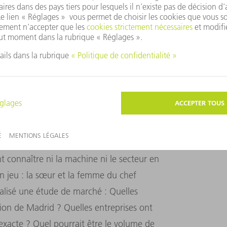
 et produire eux-mêmes les pièces de tôles
ls avaient « besoin d'une machine de
e départ que miser sur la qualité serait
oupe laser 2D de TRUMPF. Cela représentait
e plusieurs dizaines de millions dans
ménez Barroso. L'euro n'est arrivé qu'un peu
si bien pu s'acheter une voiture. Malgré son
le n'était pas prête à miser autant d'argent
t connaître ni la machine ni le secteur en
n jeu : la sœur et la femme du chef
alisé une étude de marché : Quelles
gion de Madrid ? Quelles entreprises ont
exacte ? Quel pourrait être le volume de