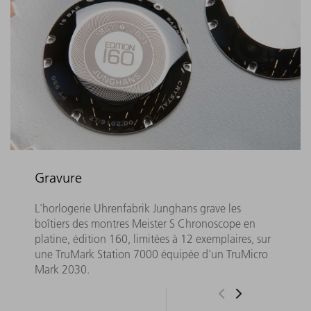
Gravure
L'horlogerie Uhrenfabrik Junghans grave les
boîtiers des montres Meister S Chronoscope en
platine, édition 160, limitées à 12 exemplaires, sur
une TruMark Station 7000 équipée d'un TruMicro
Mark 2030.