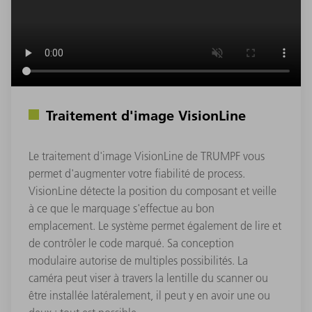
Traitement d'image VisionLine
Le traitement d'image VisionLine de TRUMPF vous
permet d'augmenter votre fiabilité de process.
VisionLine détecte la position du composant et veille
à ce que le marquage s'effectue au bon
emplacement. Le système permet également de lire et
de contrôler le code marqué. Sa conception
modulaire autorise de multiples possibilités. La
caméra peut viser à travers la lentille du scanner ou
être installée latéralement, il peut y en avoir une ou