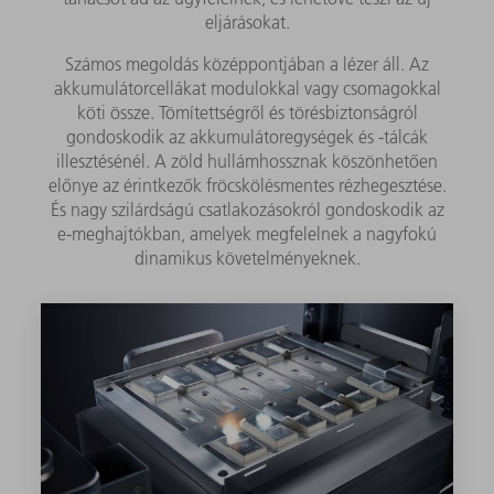
eljárásokat.
Számos megoldás középpontjában a lézer áll. Az
akkumulátorcellákat modulokkal vagy csomagokkal
köti össze. Tömítettségről és törésbiztonságról
gondoskodik az akkumulátoregységek és -tálcák
illesztésénél. A zöld hullámhossznak köszönhetően
előnye az érintkezők fröcskölésmentes rézhegesztése.
És nagy szilárdságú csatlakozásokról gondoskodik az
e-meghajtókban, amelyek megfelelnek a nagyfokú
dinamikus követelményeknek.