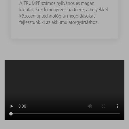
A TRUMPF számos nyilvános és magán
kutatási kezdeményezés partnere, amelyekkel
közösen új technológiai megoldásokat
fejlesztünk ki az akkumulátorgyártáshoz.