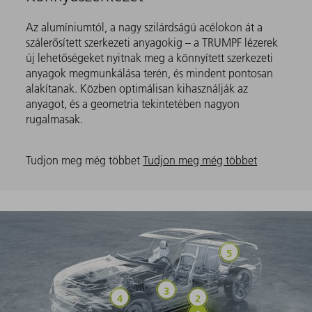
Az alumíniumtól, a nagy szilárdságú acélokon át a
szálerősített szerkezeti anyagokig – a TRUMPF lézerek
új lehetőségeket nyitnak meg a könnyített szerkezeti
anyagok megmunkálása terén, és mindent pontosan
alakítanak. Közben optimálisan kihasználják az
anyagot, és a geometria tekintetében nagyon
rugalmasak.
Tudjon meg még többet
Tudjon meg még többet
Könnyűszerke
Power Electronics
Powertrain
Battery Cells és Modu
Battery Pack és Tray