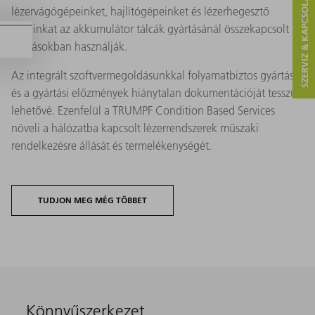
SZERVIZ & KAPCSOLAT
lézervágógépeinket, hajlítógépeinket és lézerhegesztő
celláinkat az akkumulátor tálcák gyártásánál összekapcsolt
eljárásokban használják.
Az integrált szoftvermegoldásunkkal folyamatbiztos gyártást
és a gyártási előzmények hiánytalan dokumentációját tesszük
lehetővé. Ezenfelül a TRUMPF Condition Based Services
növeli a hálózatba kapcsolt lézerrendszerek műszaki
rendelkezésre állását és termelékenységét.
TUDJON MEG MÉG TÖBBET
Könnyűszerkezet