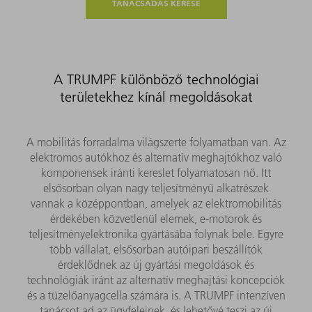
TANÁCSADÁS KÉRÉSE
A TRUMPF különböző technológiai
területekhez kínál megoldásokat
A mobilitás forradalma világszerte folyamatban van. Az
elektromos autókhoz és alternatív meghajtókhoz való
komponensek iránti kereslet folyamatosan nő. Itt
elsősorban olyan nagy teljesítményű alkatrészek
vannak a középpontban, amelyek az elektromobilitás
érdekében közvetlenül elemek, e-motorok és
teljesítményelektronika gyártásába folynak bele. Egyre
több vállalat, elsősorban autóipari beszállítók
érdeklődnek az új gyártási megoldások és
technológiák iránt az alternatív meghajtási koncepciók
és a tüzelőanyagcella számára is. A TRUMPF intenzíven
tanácsot ad az ügyfeleinek, és lehetővé teszi az új