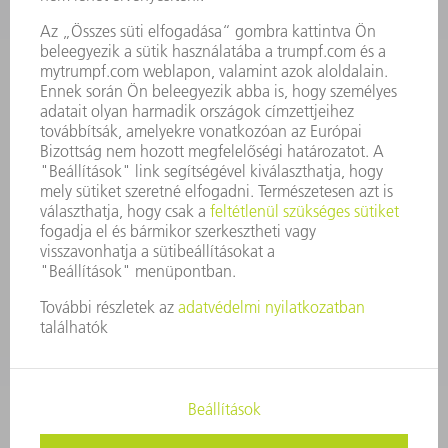
ÜGYVEZETÉS
ÜZLETI JELENTÉS
A VÁLLALAT ALAPELVEI
COMPLIANCE
BEJELENTŐ RENDSZER
BIZTONSÁG
SAJTÓKÖZLEMÉNYEK
MAGAZIN
FENNTARTHATÓSÁG
KÖRNYEZET & ÉGHAJLAT
SZOCIÁLIS ÜGYEK & TÁRSADALOM
VÁLLALATIRÁNYÍTÁS
IMPRESSZUM
ADATVÉDELEM
SZERZŐI JOG ÉS MÁRKAJELZÉS
ÁSZF ÉS EGYÉB DOKUMENTUMOK