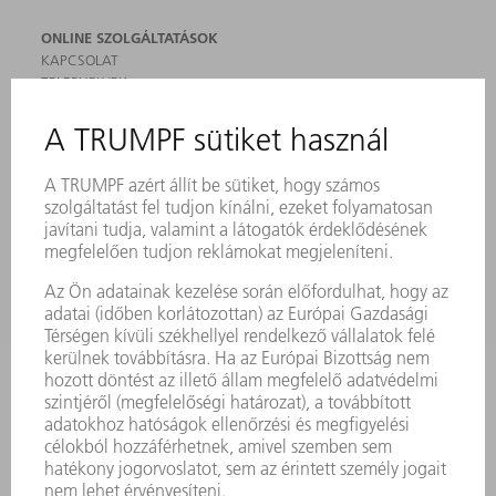
ONLINE SZOLGÁLTATÁSOK
KAPCSOLAT
TELEPHELYEK
RENDEZVÉNYEK ÉS DŐPONTOK
FELIRATKOZÁS HÍRLEVÉLRE
MYTRUMPF
BIZTONSÁGI ADATLAPOK
TERMÉKEK
GÉPEK & RENDSZEREK
LÉZER
TELJESÍTMÉNYELEKTRONIKA
ELEKTROMOS KÉZIGÉPEK
SMART FACTORY
SZOFTVER
SZOLGÁLTATÁSOK
ALKALMAZÁSOK
ÁGAZATOK
A VÁLLALAT
KARRIER
ÁLLÁSAJÁNLATOK
VÁLLALAT PROFIL