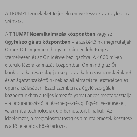
A TRUMPF termékeket teljes élménnyé tesszük az ügyfeleink
számára.
TRUMPF lézeralkalmazás központban
A
vagy az
ügyfélszolgálati központban
– a szakértőink megmutatják
Önnek Ditzingenben, hogy mi minden lehetséges –
személyesen és az Ön igényeihez igazítva. A 4000 m²-en
elterülő lézeralkalmazás központban Ön mindig az Ön
konkrét alkatrésze alapján segít az alkalmazásmérnökeinknek
és az ágazat szakértőinknek az alkalmazás fejlesztésében és
optimalizálásában. Ezzel szemben az ügyfélszolgálati
központunkban a teljes lemez folyamatláncot megtapasztalja
– a programozástól a lézerhegesztésig. Egyéni vezetéseket,
valamint a technológiák élő bemutatóit kínáljuk. Az
időelemzés, a megvalósíthatóság és a mintalemezek készítése
is a fő feladatok közé tartozik.