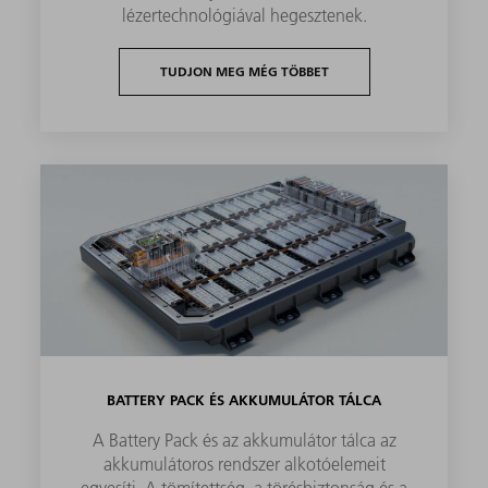
lézertechnológiával hegesztenek.
TUDJON MEG MÉG TÖBBET
BATTERY PACK ÉS AKKUMULÁTOR TÁLCA
A Battery Pack és az akkumulátor tálca az
akkumulátoros rendszer alkotóelemeit
egyesíti. A tömítettség, a törésbiztonság és a