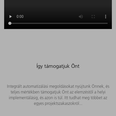
Így támogatjuk Önt
Integrált automatizálási megoldásokat nyújtunk Önnek, és
teljes mértékben támogatjuk Önt az elemzéstől a helyi
implementálásig, és azon is túl. Itt tudhat meg többet az
egyes projektszakaszokról...