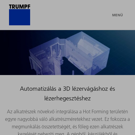
MENÜ
Automatizálás a 3D lézervágáshoz és
lézerhegesztéshez
Az alkatrészek növekvő integrálása a Hot Forming területén
egyre nagyobbá váló alkatrészméretekhez vezet. Ez fokozza a
megmunkálás összetettségét, és főleg ezen alkatrészek
kezelését nehezíti meg. A gépből, készülékből és