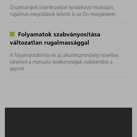
Összehangolt interfészekkel rendelkező moduláris,
rugalmas megoldások bővítik ki az Ön mozgásterét.
Folyamatok szabványosítása
változatlan rugalmassággal
A folyamatstabilitás és az alkatrészminőség növelése,
valamint a manuális tevékenységek csökkentése a
gépnél.