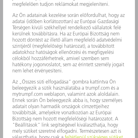
LÉZER
TELJESÍTMÉNYELEKTRONIKA
ELEKTROMOS KÉZIGÉPEK
SMART FACTORY
SZOFTVER
SZOLGÁLTATÁSOK
ALKALMAZÁSOK
ÁGAZATOK
A VÁLLALAT
KARRIER
ÁLLÁSAJÁNLATOK
VÁLLALAT PROFIL
ÜGYVEZETÉS
ÜZLETI JELENTÉS
A VÁLLALAT ALAPELVEI
COMPLIANCE
BEJELENTŐ RENDSZER
BIZTONSÁG
SAJTÓKÖZLEMÉNYEK
MAGAZIN
FENNTARTHATÓSÁG
KÖRNYEZET & ÉGHAJLAT
SZOCIÁLIS ÜGYEK & TÁRSADALOM