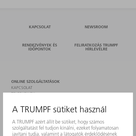
KAPCSOLAT
NEWSROOM
RENDEZVÉNYEK ÉS
FELIRATKOZÁS TRUMPF
IDŐPONTOK
HÍRLEVÉLRE
ONLINE SZOLGÁLTATÁSOK
KAPCSOLAT
TELEPHELYEK
RENDEZVÉNYEK ÉS DŐPONTOK
FELIRATKOZÁS HÍRLEVÉLRE
MYTRUMPF
BIZTONSÁGI ADATLAPOK
TERMÉKEK
GÉPEK & RENDSZEREK