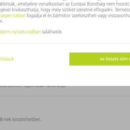
ncepciónak köszönhetően a TruBend Cell 7000 a világ leggyorsab
g hatékonyabban.
adarabokat rugalmasan tárolhatja.
CB-nek köszönhetően.