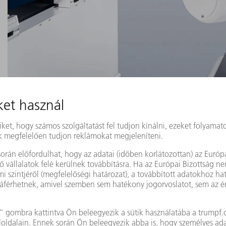
a világ legtermelékenyebb hajlítócellája a kisméret
a felhasználók rendkívül dinamikusan és gazdaságosan végezhetik 