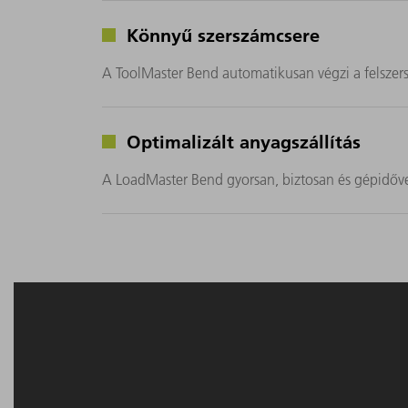
Könnyű szerszámcsere
A ToolMaster Bend automatikusan végzi a felszer
Optimalizált anyagszállítás
A LoadMaster Bend gyorsan, biztosan és gépidőv