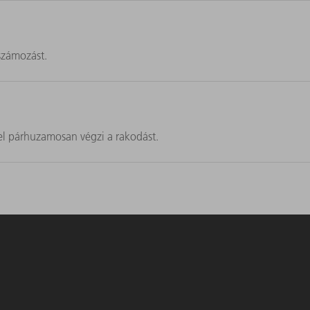
számozást.
el párhuzamosan végzi a rakodást.