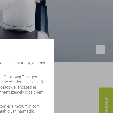
ű munkadarabok számára
a kis darabok hajlítását.