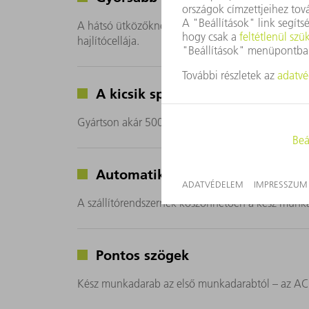
A hátsó ütközőknek és egy dinamikus hajtási ko
hajlítócellája.
A kicsik specialistája
Gyártson akár 500 x 380 mm-es kisdarabokat mé
Automatikus gyártás
A szállítórendszernek köszönhetően a kész munk
Pontos szögek
Kész munkadarab az első munkadarabtól – az A