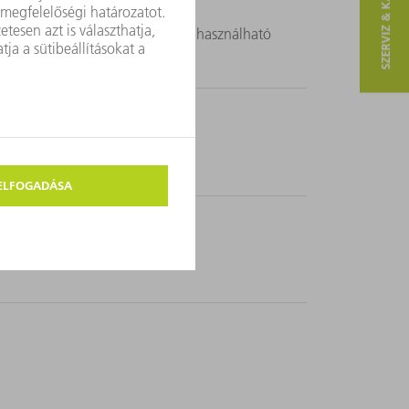
SZERVIZ & KAPCSOLAT
b kis darabok megmunkálásához használható