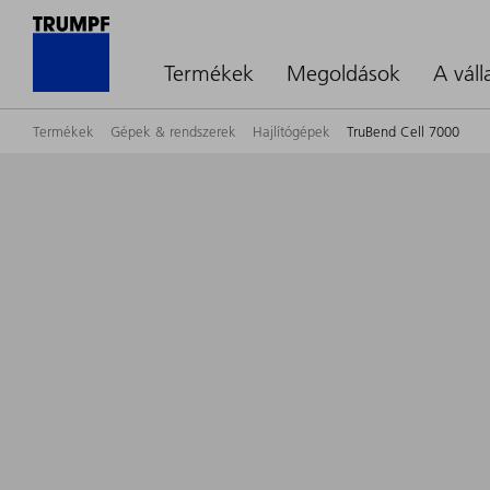
Termékek
Megoldások
A váll
Termékek
Gépek & rendszerek
Hajlítógépek
TruBend Cell 7000