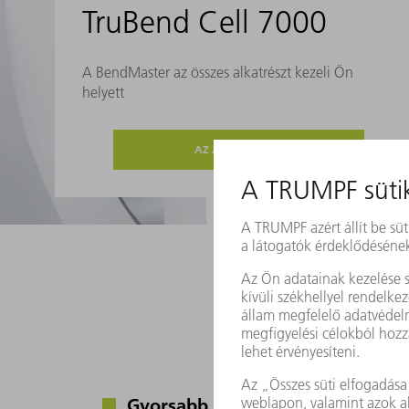
TruBend Cell 7000
A BendMaster az összes alkatrészt kezeli Ön
helyett
AZ AJÁNLATHOZ
24/7 nagy sebesség – 
A TruBend Cell 7000-rel 
Gyorsabb gyártás