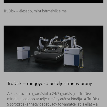
TruDisk – élesebb, mint bármelyik elme
TruDisk – meggyőző ár-teljesítmény arány
A kis sorozatos gyártástól a 24/7 gyártásig: a TruDisk
mindig a legjobb ár-teljesítmény arányt kínálja. A TruDisk
S sorozat akár négy gépet vagy folyamatcellát is ellát – a