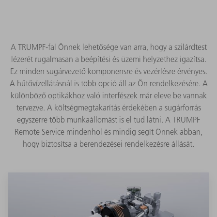
A TRUMPF-fal Önnek lehetősége van arra, hogy a szilárdtest
lézerét rugalmasan a beépítési és üzemi helyzethez igazítsa.
Ez minden sugárvezető komponensre és vezérlésre érvényes.
A hűtővízellátásnál is több opció áll az Ön rendelkezésére. A
különböző optikákhoz való interfészek már eleve be vannak
tervezve. A költségmegtakarítás érdekében a sugárforrás
egyszerre több munkaállomást is el tud látni. A TRUMPF
Remote Service mindenhol és mindig segít Önnek abban,
hogy biztosítsa a berendezései rendelkezésre állását.