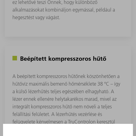
ez lehetővé teszi Önnek, hogy különböző
alkalmazásokat kombináljon egymással, például a
hegesztést vagy vágást.
Beépített kompresszoros hűtő
A beépített kompresszoros hűtőnek köszönhetően a
hűtővíz maximális bemenő hőmérséklete 38 °C – így
a külső lézerhűtés teljes egészében elhagyható. A
lézer ennek ellenére helytakarékos marad, mivel az
integrált kompresszoros hűtő nem növeli a teljes
felállítási felületet. A lézerhűtés vezérlése és
felügyelete kényelmesen a TruControlon keresztül
történik. Ezenkívül az egész lézerhűtés vagy a