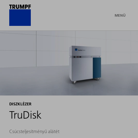
MENÜ
DISZKLÉZER
TruDisk
Csúcsteljesítményű alátét