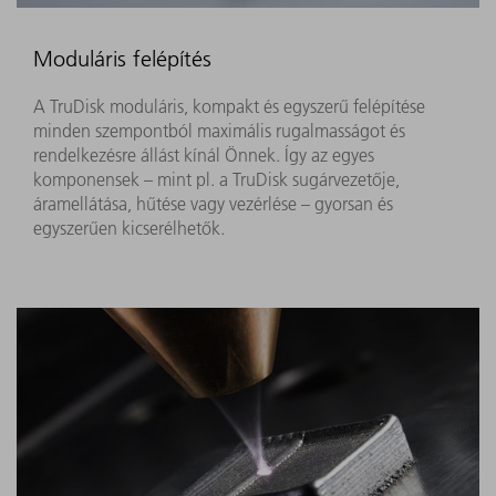
Moduláris felépítés
A TruDisk moduláris, kompakt és egyszerű felépítése
minden szempontból maximális rugalmasságot és
rendelkezésre állást kínál Önnek. Így az egyes
komponensek – mint pl. a TruDisk sugárvezetője,
áramellátása, hűtése vagy vezérlése – gyorsan és
egyszerűen kicserélhetők.