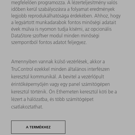
megfelelően programozza. A lézerteljesítmény valós
időben kerül szabályozásra a folyamat eredmények
legjobb reprodukálhatósága érdekében. Ahhoz, hogy
a legyártott munkadarabok fontos minőségi adatait
évek múlva is nyomon tudja kísérni, az opcionális
DataStore szoftver modul minden minőségi
szempontból fontos adatot feljegyez.
Amennyiben vannak külső vezérlések, akkor a
TruControl ezekkel minden általános interfészen
keresztül kommunikál. A bevitel a vezérlőpult
érintőképernyőjén vagy egy panel számítógépen
keresztül történik. Ön Etherneten keresztül köti be a
lézert a hálózatba, és több számítógépet
csatlakoztathat.
A TERMÉKHEZ