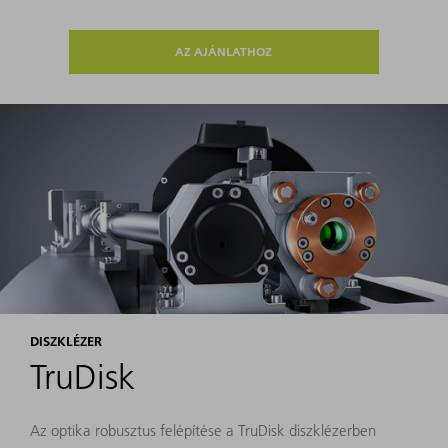
AZ AJÁNLATHOZ
DISZKLÉZER
TruDisk
Az optika robusztus felépítése a TruDisk diszklézerben