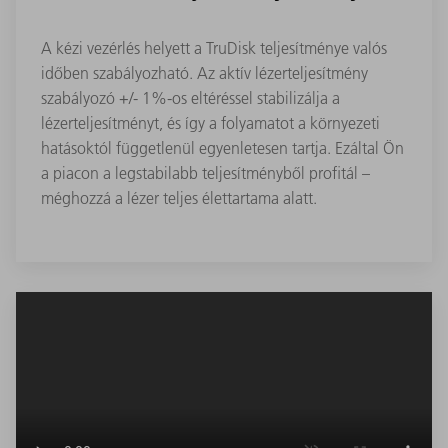
A kézi vezérlés helyett a TruDisk teljesítménye valós
időben szabályozható. Az aktív lézerteljesítmény
szabályozó +/- 1%-os eltéréssel stabilizálja a
lézerteljesítményt, és így a folyamatot a környezeti
hatásoktól függetlenül egyenletesen tartja. Ezáltal Ön
a piacon a legstabilabb teljesítményből profitál –
méghozzá a lézer teljes élettartama alatt.