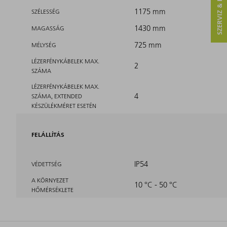
SZERVIZ & KAPCSOLAT
1175 mm
SZÉLESSÉG
1430 mm
MAGASSÁG
725 mm
MÉLYSÉG
LÉZERFÉNYKÁBELEK MAX.
2
SZÁMA
LÉZERFÉNYKÁBELEK MAX.
4
SZÁMA, EXTENDED
KÉSZÜLÉKMÉRET ESETÉN
FELÁLLÍTÁS
IP54
VÉDETTSÉG
A KÖRNYEZET
10 °C - 50 °C
HŐMÉRSÉKLETE