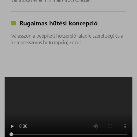
Rugalmas hűtési koncepció
Válasszon a beépített hőcserélő (alapfelszereltség) és a
kompresszoros hűtő (opció) közül.