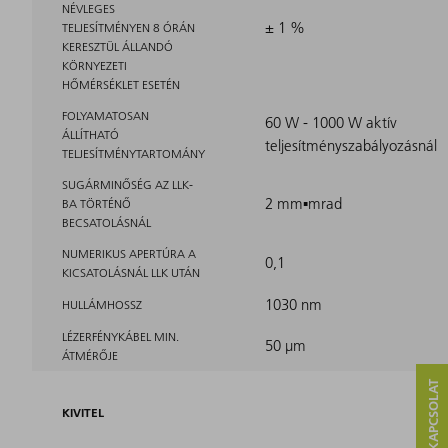
NÉVLEGES
± 1 %
TELJESÍTMÉNYEN 8 ÓRÁN
KERESZTÜL ÁLLANDÓ
KÖRNYEZETI
HŐMÉRSÉKLET ESETÉN
FOLYAMATOSAN
60 W - 1000 W aktív
ÁLLÍTHATÓ
teljesítményszabályozásnál
TELJESÍTMÉNYTARTOMÁNY
SUGÁRMINŐSÉG AZ LLK-
2 mm▪mrad
BA TÖRTÉNŐ
BECSATOLÁSNÁL
NUMERIKUS APERTÚRA A
0,1
KICSATOLÁSNÁL LLK UTÁN
1030 nm
HULLÁMHOSSZ
LÉZERFÉNYKÁBEL MIN.
50 μm
ÁTMÉRŐJE
KIVITEL