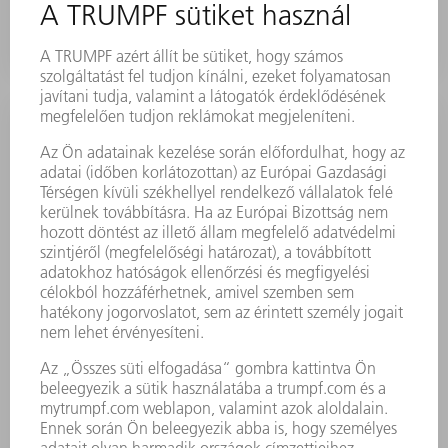
hűtőközegkör gyorsan és rugalmasan kicserélhető.
Megmunkáló
optikák/lézerfénykábel hűtése