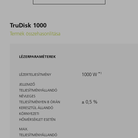
TruDisk 1000
Termék összehasonlítása
LÉZERPARAMÉTEREK
1
1000 W
LÉZERTELJESÍTMÉNY
JELLEMZŐ
TELJESÍTMÉNYÁLLANDÓ
NÉVLEGES
± 0,5 %
TELJESÍTMÉNYEN 8 ÓRÁN
KERESZTÜL ÁLLANDÓ
KÖRNYEZETI
HŐMÉRSÉKLET ESETÉN
MAX.
TELJESÍTMÉNYÁLLANDÓ