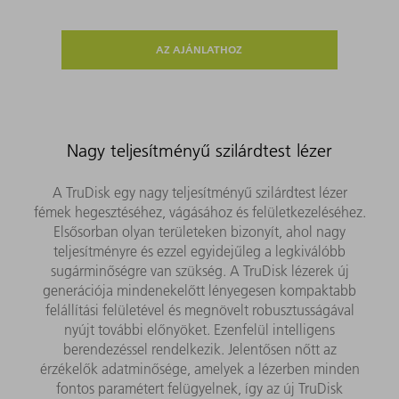
AZ AJÁNLATHOZ
Nagy teljesítményű szilárdtest lézer
A TruDisk egy nagy teljesítményű szilárdtest lézer
fémek hegesztéséhez, vágásához és felületkezeléséhez.
Elsősorban olyan területeken bizonyít, ahol nagy
teljesítményre és ezzel egyidejűleg a legkiválóbb
sugárminőségre van szükség. A TruDisk lézerek új
generációja mindenekelőtt lényegesen kompaktabb
felállítási felületével és megnövelt robusztusságával
nyújt további előnyöket. Ezenfelül intelligens
berendezéssel rendelkezik. Jelentősen nőtt az
érzékelők adatminősége, amelyek a lézerben minden
fontos paramétert felügyelnek, így az új TruDisk