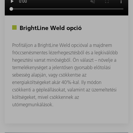
BrightLine Weld opció
Profitáljon a BrightLine Weld opcióval a majdnem
fröccsenésmentes lézerhegesztésből és a legkiválóbb
hegesztési varrat minőségből. Ön választ – növelje a
termelékenységet a jelentősen gyorsabb előtolási
sebesség alapján, vagy csökkentse az
energiaköltségeket akár 40%-kal. Ily módon
csökkenti a gépleállásokat, valamint az üzemeltetési
költségeket, mivel csökkennek az
utómegmunkálások.