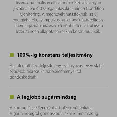
lézerek optimálisan elő vannak készítve az olyan
jövőbeli Ipar 4.0 szolgáltatásokra, mint a Condition
Monitoring. A megnövelt hatásfoknak, az új
energiahatékony impulzus funkciónak és intelligens
energiagazdálkodásnak köszönhetően a TruDisk a
lézer minden állapotában takarékosan működik.
100%-ig konstans teljesítmény
Az integrált lézerteljesítmény szabályozás révén stabil
eljárások reprodukálható eredményekről
gondoskodnak.
A legjobb sugárminőség
A korong lézerközegként a TruDisk-nél briliáns
sugárminőségről gondoskodik akár 2 mm·mrad-ig.