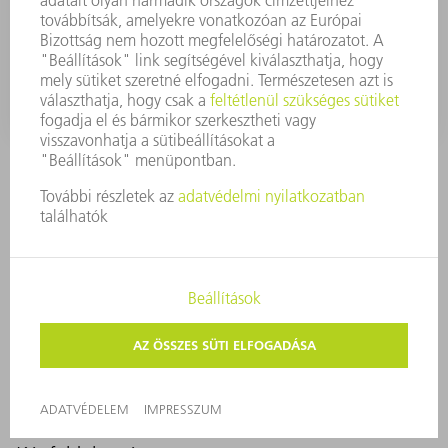
A megmunkáló optikák és lézerfénykábelek
egyszerűen hűthetők a lézer hűtővizével. Külön hűtés
így nem szükséges.
Gyártson mindig hatékonyan és gazdaságosan a TRUMPF
érzékelőrendszernek köszönhetően. A VisionLine,
CalibrationLine érzékelő termékek vagy az integrált
pirométer stabil eljárásokat biztosítanak, úgy, hogy minden
folyamatot felügyelnek a lézeres gyártásban, és így jelentősen
hozzájárulnak a folyamatbiztonsághoz. A megmunkálás a
mérés alatt zavartalanul tovább folyik – nincs szükség
megszakításokra. Ez értékes gyártási időt takarít meg Önnek.