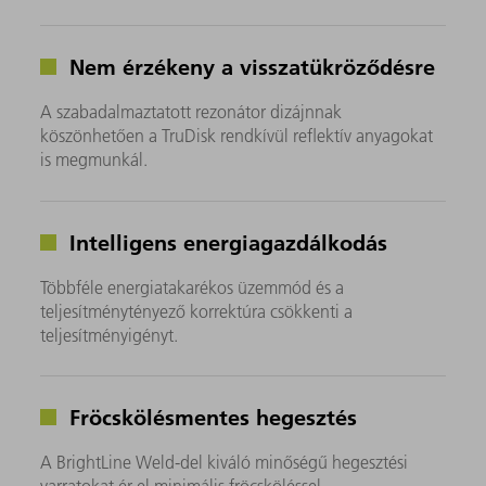
Nem érzékeny a visszatükröződésre
A szabadalmaztatott rezonátor dizájnnak
köszönhetően a TruDisk rendkívül reflektív anyagokat
is megmunkál.
Intelligens energiagazdálkodás
Többféle energiatakarékos üzemmód és a
teljesítménytényező korrektúra csökkenti a
teljesítményigényt.
Fröcskölésmentes hegesztés
A BrightLine Weld-del kiváló minőségű hegesztési
varratokat ér el minimális fröcsköléssel.