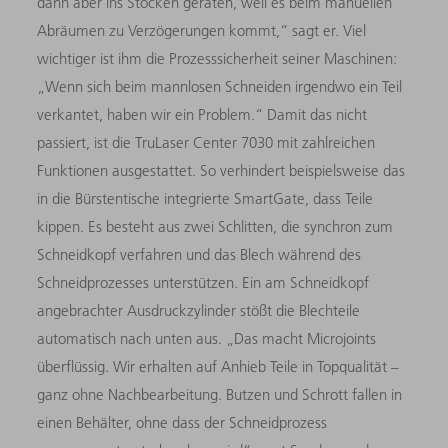
dann aber ins Stocken geraten, weil es beim manuellen
Abräumen zu Verzögerungen kommt,“ sagt er. Viel
wichtiger ist ihm die Prozesssicherheit seiner Maschinen:
„Wenn sich beim mannlosen Schneiden irgendwo ein Teil
verkantet, haben wir ein Problem.“ Damit das nicht
passiert, ist die TruLaser Center 7030 mit zahlreichen
Funktionen ausgestattet. So verhindert beispielsweise das
in die Bürstentische integrierte SmartGate, dass Teile
kippen. Es besteht aus zwei Schlitten, die synchron zum
Schneidkopf verfahren und das Blech während des
Schneidprozesses unterstützen. Ein am Schneidkopf
angebrachter Ausdruckzylinder stößt die Blechteile
automatisch nach unten aus. „Das macht Microjoints
überflüssig. Wir erhalten auf Anhieb Teile in Topqualität –
ganz ohne Nachbearbeitung. Butzen und Schrott fallen in
einen Behälter, ohne dass der Schneidprozess