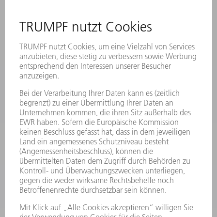
ANREGUNGEN, LOB UND KRITIK
STANDORTE
VERANSTALTUNGEN UND TERMINE
NEWSLETTER-ANMELDUNG
MYTRUMPF
SICHERHEITSDATENBLÄTTER
PRODUKTE
MASCHINEN & SYSTEME
LASER
LEISTUNGSELEKTRONIK
ELEKTROWERKZEUGE
SMART FACTORY
SOFTWARE
SERVICES
ANWENDUNGEN
BRANCHEN
UNTERNEHMEN
KARRIERE
STELLENANGEBOTE
UNTERNEHMENSPROFIL
VORSTAND
GESCHÄFTSBERICHT