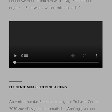
nennenswert unterbrochen wird“, sagt Sanders und
ergänzt. „So etwas fasziniert mich einfach."
EFFIZIENTE MITARBEITERENTLASTUNG
Aber nicht nur das Entladen erledigt die TruLaser Center
7030 zuverlässig und automatisch. „Abhängig von der