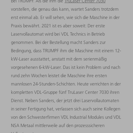
bei TRUMPF. Als die ihm die
TruLaser Center 7030
vorstellen, die genau das kann, wartet Sanders trotzdem
erst einmal ab. Er will sehen, wie sich die Maschine in der
Praxis bewährt. 2021 ist es aber soweit: Der erste
Laservollautomat wird bei VDL Technics in Betrieb
genommen. Bei der Bestellung macht Sanders zur
Bedingung, dass TRUMPF ihm die Maschine mit einem 12-
kW-Laser ausstattet, anstatt mit dem serienmäßig
vorgesehenen 6-kW-Laser. Das ist kein Problem und nach
rund zehn Wochen leistet die Maschine ihre ersten
mannlosen 24-Stunden-Schichten. Heute verrichten in der
kompletten VDL-Gruppe fünf TruLaser Center 7030 ihren
Dienst. Neben Sanders, der jetzt drei Laservollautomaten
in seiner Fertigung hat, verlassen sich auch seine Kollegen
von den Schwesterfirmen VDL Industrial Modules und VDL
NSA Metaal mittlerweile auf den prozesssicheren