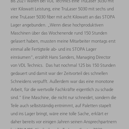
Bis 2021 waren bei VDL Technics eine TruLaser 3030 mit
vier Kilowatt Leistung, eine TruLaser 5030 mit sechs und
eine TruLaser 5030 fiber mit acht Kilowatt an das STOPA
Lager angebunden. „Wenn diese hochproduktiven
Maschinen über das Wochenende rund 150 Stunden
gelasert haben, mussten meine Mitarbeiter montags erst
einmal alle Fertigteile ab- und ins STOPA Lager
einräumen“, erzählt Hans Sanders, Managing Director
von VDL Technics. Das hat nochmal 125 bis 150 Stunden
gedauert und damit war der Zeitvorteil des schnellen
Schneidens verpufft. Außerdem war das eine monotone
Arbeit, für die wertvolle Fachkräfte eigentlich zu schade
sind.“ Eine Maschine, die nicht nur schneidet, sondern die
Teile auch selbstständig entnimmt, auf Paletten stapelt
und ins Lager bringt, wäre eine tolle Sache, erklärt er
daher bereits vor einigen Jahren seinen Ansprechpartnern