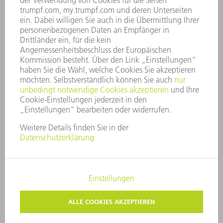
UNTERNEHMENSGRUNDSÄTZE
COMPLIANCE
HINWEISGEBERSYSTEM
SECURITY
PRESSEMITTEILUNGEN
MAGAZINE
LIEFERANTEN
NACHHALTIGKEIT
UMWELT & KLIMA
SOZIALES & GESELLSCHAFT
UNTERNEHMENSFÜHRUNG
IMPRESSUM
DATENSCHUTZ
COPYRIGHT UND MARKENZEICHEN
AGB
PRIVATSPHÄRE-EINSTELLUNGEN