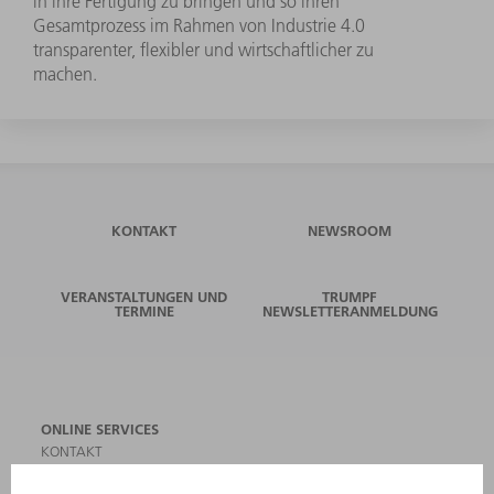
in ihre Fertigung zu bringen und so ihren
Gesamtprozess im Rahmen von Industrie 4.0
transparenter, flexibler und wirtschaftlicher zu
machen.
KONTAKT
NEWSROOM
VERANSTALTUNGEN UND
TRUMPF
TERMINE
NEWSLETTERANMELDUNG
ONLINE SERVICES
KONTAKT
ANREGUNGEN, LOB UND KRITIK