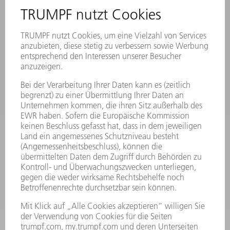
STANDORTE
VERANSTALTUNGEN UND TERMINE
NEWSLETTER-ANMELDUNG
MYTRUMPF
SICHERHEITSDATENBLÄTTER
PRODUKTE
MASCHINEN & SYSTEME
LASER
LEISTUNGSELEKTRONIK
ELEKTROWERKZEUGE
SMART FACTORY
SOFTWARE
SERVICES
ANWENDUNGEN
BRANCHEN
UNTERNEHMEN
KARRIERE
STELLENANGEBOTE
UNTERNEHMENSPROFIL
VORSTAND
GESCHÄFTSBERICHT
UNTERNEHMENSGRUNDSÄTZE
COMPLIANCE