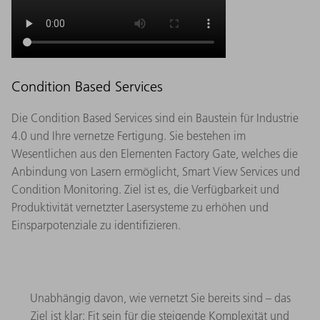
Condition Based Services
Die Condition Based Services sind ein Baustein für Industrie
4.0 und Ihre vernetze Fertigung. Sie bestehen im
Wesentlichen aus den Elementen Factory Gate, welches die
Anbindung von Lasern ermöglicht, Smart View Services und
Condition Monitoring. Ziel ist es, die Verfügbarkeit und
Produktivität vernetzter Lasersysteme zu erhöhen und
Einsparpotenziale zu identifizieren.
Unabhängig davon, wie vernetzt Sie bereits sind – das
Ziel ist klar: Fit sein für die steigende Komplexität und