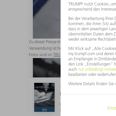
Zu dieser Presse-Information stehen passende dig
Verwendung ist honorarfrei bei Quellenangabe „F
Fotos sind im
TRUMPF Media Pool
abrufbar.
3 MB
Schraege_Kanten
Die TruLaser Serie 3000 Bevel Cu
jpg
Schnittkanten an den Konturen de