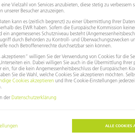
itale Bilder in druckfähiger Auflösung bereit. Diese dürfen nur zu
oto: TRUMPF“. Grafische Veränderungen – außer zum Freistellen de
t Edition bereitet die Schweißkanten optimal vor, indem sie während 
r Bauteile erzeugt. (Quelle: TRUMPF)