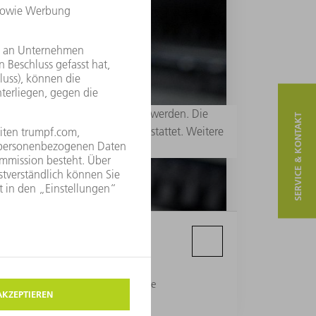
 redaktionellen Zwecken genutzt werden. Die
SERVICE & KONTAKT
s Hauptmotivs – sind nicht gestattet. Weitere
des Schneidens automatisch schräge