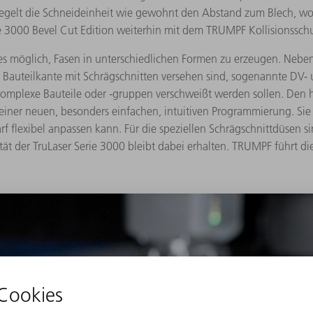
gelt die Schneideinheit wie gewohnt den Abstand zum Blech, wodurc
rie 3000 Bevel Cut Edition weiterhin mit dem TRUMPF Kollisionsschu
st es möglich, Fasen in unterschiedlichen Formen zu erzeugen. Nebe
Bauteilkante mit Schrägschnitten versehen sind, sogenannte DV- un
 komplexe Bauteile oder -gruppen verschweißt werden sollen. De
ner neuen, besonders einfachen, intuitiven Programmierung. Sie 
rf flexibel anpassen kann. Für die speziellen Schrägschnittdüsen 
tät der TruLaser Serie 3000 bleibt dabei erhalten. TRUMPF führt d