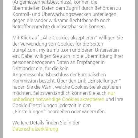
BRANCHEN
UNTERNEHMEN
KARRIERE
STELLENANGEBOTE
UNTERNEHMENSPROFIL
VORSTAND
GESCHÄFTSBERICHT
UNTERNEHMENSGRUNDSÄTZE
COMPLIANCE
HINWEISGEBERSYSTEM
SECURITY
PRESSEMITTEILUNGEN
MAGAZINE
LIEFERANTEN
NACHHALTIGKEIT
UMWELT & KLIMA
SOZIALES & GESELLSCHAFT
UNTERNEHMENSFÜHRUNG