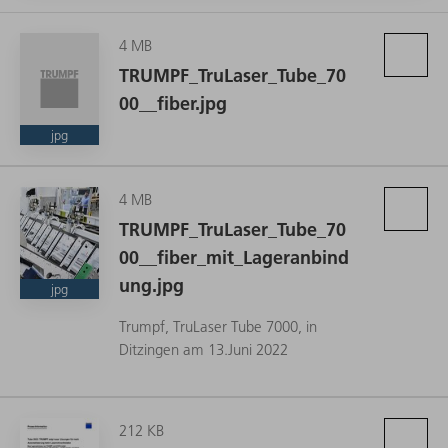
4 MB
Die neue Lageranbindung von TRUMPF und STOPA
TRUMPF_TruLaser_Tube_70
transportiert Teile automatisch vom Lager zum Schneidkopf
00__fiber.jpg
der TruLaser Tube 7000. (Quelle: TRUMPF)
jpg
4 MB
TRUMPF_TruLaser_Tube_70
00__fiber_mit_Lageranbind
ung.jpg
jpg
Trumpf, TruLaser Tube 7000, in
Ditzingen am 13.Juni 2022
212 KB