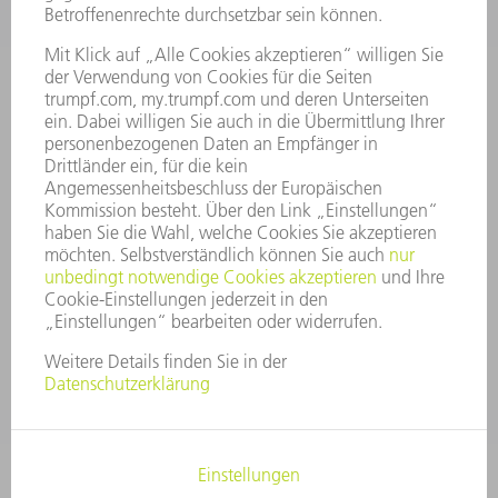
UNTERNEHMENSPROFIL
VORSTAND
GESCHÄFTSBERICHT
UNTERNEHMENSGRUNDSÄTZE
COMPLIANCE
HINWEISGEBERSYSTEM
SECURITY
PRESSEMITTEILUNGEN
MAGAZINE
LIEFERANTEN
NACHHALTIGKEIT
UMWELT & KLIMA
SOZIALES & GESELLSCHAFT
UNTERNEHMENSFÜHRUNG
IMPRESSUM
DATENSCHUTZ