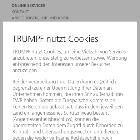
ONLINE SERVICES
KONTAKT
ANREGUNGEN, LOB UND KRITIK
STANDORTE
VERANSTALTUNGEN UND TERMINE
NEWSLETTER-ANMELDUNG
MYTRUMPF
SICHERHEITSDATENBLÄTTER
HÄNDLERSUCHE ELEKTROWERKZEUGE
PRODUKTE
MASCHINEN & SYSTEME
LASER
LEISTUNGSELEKTRONIK
ELEKTROWERKZEUGE
SMART FACTORY
SOFTWARE
SERVICES
ANWENDUNGEN
BRANCHEN
UNTERNEHMEN
KARRIERE
STELLENANGEBOTE