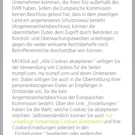
SMART FACTORY
SOFTWARE
SERVICES
ANWENDUNGEN
BRANCHEN
UNTERNEHMEN
KARRIERE
STELLENANGEBOTE
UNTERNEHMENSPROFIL
VORSTAND
GESCHÄFTSBERICHT
UNTERNEHMENSGRUNDSÄTZE
COMPLIANCE
HINWEISGEBERSYSTEM
SECURITY
PRESSEMITTEILUNGEN
MAGAZINE
LIEFERANTEN
NACHHALTIGKEIT
UMWELT & KLIMA
SOZIALES & GESELLSCHAFT
UNTERNEHMENSFÜHRUNG