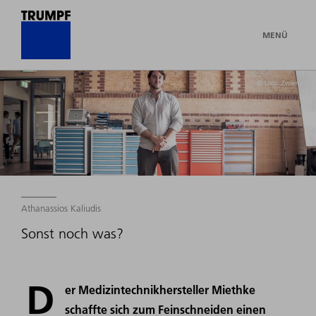
MENÜ
© Leon Zwiener
Athanassios Kaliudis
Sonst noch was?
D
er Medizintechnikhersteller Miethke
schaffte sich zum Feinschneiden einen