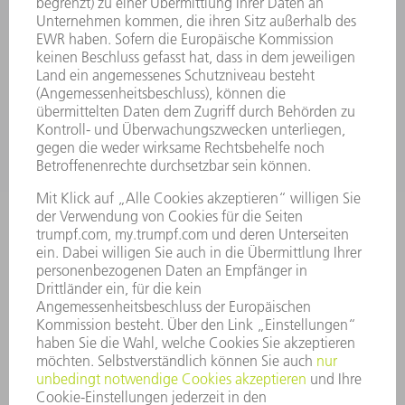
SMART FACTORY
SOFTWARE
SERVICES
ANWENDUNGEN
BRANCHEN
UNTERNEHMEN
KARRIERE
STELLENANGEBOTE
UNTERNEHMENSPROFIL
VORSTAND
GESCHÄFTSBERICHT
UNTERNEHMENSGRUNDSÄTZE
COMPLIANCE
HINWEISGEBERSYSTEM
SECURITY
PRESSEMITTEILUNGEN
MAGAZINE
LIEFERANTEN
NACHHALTIGKEIT
UMWELT & KLIMA
SOZIALES & GESELLSCHAFT
UNTERNEHMENSFÜHRUNG