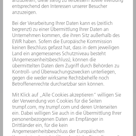
PRODUKTE
MASCHINEN & SYSTEME
LASER
LEISTUNGSELEKTRONIK
ELEKTROWERKZEUGE
SMART FACTORY
SOFTWARE
SERVICES
ANWENDUNGEN
BRANCHEN
UNTERNEHMEN
KARRIERE
STELLENANGEBOTE
UNTERNEHMENSPROFIL
VORSTAND
GESCHÄFTSBERICHT
UNTERNEHMENSGRUNDSÄTZE
COMPLIANCE
HINWEISGEBERSYSTEM
SECURITY
PRESSEMITTEILUNGEN
MAGAZINE