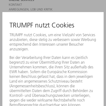
KONTAKT
ANREGUNGEN, LOB UND KRITIK
STANDORTE
VERANSTALTUNGEN UND TERMINE
NEWSLETTER-ANMELDUNG
MYTRUMPF
SICHERHEITSDATENBLÄTTER
HÄNDLERSUCHE ELEKTROWERKZEUGE
PRODUKTE
MASCHINEN & SYSTEME
LASER
LEISTUNGSELEKTRONIK
ELEKTROWERKZEUGE
SMART FACTORY
SOFTWARE
SERVICES
ANWENDUNGEN
BRANCHEN
UNTERNEHMEN
KARRIERE
STELLENANGEBOTE
UNTERNEHMENSPROFIL