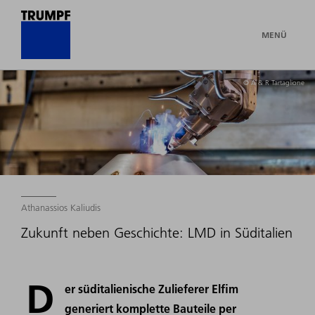
MENÜ
© A & R Tartaglione
Athanassios Kaliudis
Zukunft neben Geschichte: LMD in Süditalien
D
er süditalienische Zulieferer Elfim
generiert komplette Bauteile per