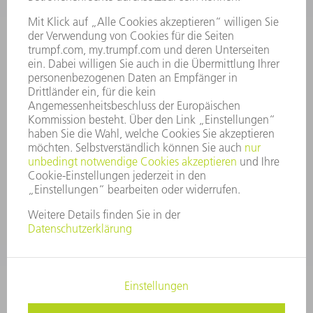
VORSTAND
GESCHÄFTSBERICHT
UNTERNEHMENSGRUNDSÄTZE
COMPLIANCE
HINWEISGEBERSYSTEM
SECURITY
PRESSEMITTEILUNGEN
MAGAZINE
LIEFERANTEN
NACHHALTIGKEIT
UMWELT & KLIMA
SOZIALES & GESELLSCHAFT
UNTERNEHMENSFÜHRUNG
IMPRESSUM
DATENSCHUTZ
COPYRIGHT UND MARKENZEICHEN